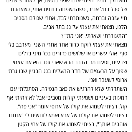
הוא הלך. תמיד הייתי אדם שפוי בנפשו, אך לאחר 3 שנים
של סבל בתל אביב, כשהמשפחה רודפת אותי, כשאהבת
חיי עזבה וברחה, כשנותרתי לבד, אחרי שכולם מסביב
הלכו, מצאתי את עצמי על גג בתל אביב.
"התעוררתי ושאלתי: 'אני מת'"?
מצאתי את עצמי לוקח כדור אחד אחרי השני, מערבב בלי
סוף. אולי עשרים או שלושים כדורים בכל מיני גדלים
וצבעים, וטעם מר. הדבר הבא שאני זוכר הוא את עצמי
שפוך על הרעפים של חדר המעלית בגג הבניין שבו גרתי
ארוסי לשעבר ואני.
השתדלתי שלא להרגיש את כאב הנפילה, הסתכלתי עם
דמעות בעיניים ושמעתי קולות מסביבי אבל לא זיהיתי אף
קול. רציתי לשמוע את קולו של ארוסי אומר "אני פה",
רציתי לשמוע את קולם של אבא ואמא לוחשים לי "אנחנו
אוהבים אותך", רציתי לשמוע את קולו של אחי הקטן