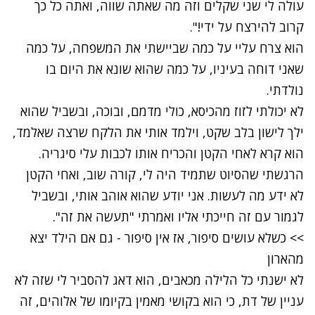
עולה לי שני שקלים וזה מה שאתה שווה, ואתה כל כך
קרוב להירצח על ידי!".
הוא צרח עליי על כמה שביישתי את המשפחה, על כמה
שאני דוחה בעיניו, על כמה שהוא שונא את היום בו
נולדתי.
לא יכולתי לזוז מהכיסא, כולי מדמם, ובוכה, ובשביל שהוא
ילך לישון בלב שקט, וילמד אותי את הלקח שרצה שאלמד,
הוא קרא לאחי הקטן והכריח אותו לכבות עלי סיגריה.
הרגשתי שהסיוט שתמיד היה לי, קורה שוב, ואחי הקטן
לא ידע מה לעשות. אני יודע שהוא אוהב אותי, ובשביל
לגמור עם זה חייכתי אליו ואמרתי "תעשה את זה".
>> כשלא עושים סיפור, אז אין סיפור - גם אם הילד יצא
מהארון
לא ישנתי כל הלילה מכאבים, הוא דאג להסביר לי שזה לא
עניין של דת, כי הוא בקושי מאמין בקיומו של אלוהים, זה