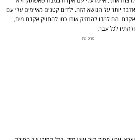
לרצוח אותי, איימו עלי עם אקדח במצח שאשתוק ולא
אדבר יותר על הנושא הזה. ילדים קטנים מאיימים עלי עם
אקדח. הם למדו להחזיק אותו כמו להחזיק אקדח מים,
ולהתיז לכל עבר.
פרסומת
ואבא, אבא תמיד היה איש חזק, בכל המובן של המילה.