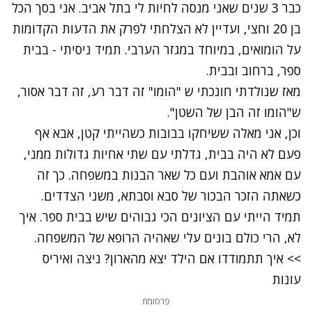
כבר 3 שנים שאני מנסה לחיות לי בתל אביב. אני בסך הכל
בן 20 וחצי, ועדיין לא הצלחתי לפרק את הדעות הקדומות
על הומואים, במיוחד במגזר הערבי. תמיד ניסיתי - בבית
ספר, ברחוב ובבית.
מאז שנולדתי חונכתי ש "הומו" זה דבר רע, זה דבר אסור,
ש"הומו זה הבן של השטן".
וכן, אני מאלה ששיחקו בבובות כשהייתי קטן, אבא אף
פעם לא היה בבית, גדלתי עם שתי אחיות גדולות ממני,
עם אמא אוהבת ועם כל שאר הבנות במשפחה. כך זה
כשאתה הזכר הבכור של סבא וסבתא, משני הצדדים.
תמיד הייתי עם הציונים הכי גבוהים שיש בבית ספר. איך
לא, הרי כולם בונים עלי שאהיה הרופא של המשפחה.
>> איך תתמודדו אם הילד יצא מהארון? ניצה ואיריס
עונות
פרסומת