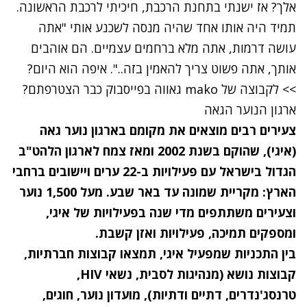
אלך? אז ישנתי בתחנת הרכבת, חיכיתי לרכבת הראשונה.
תמיד היה אותו אחד שהיה מנסה לשכנע אותי "אתה
עושה דרמות, אתה מלא ברחמים עצמיים. הם אוהבים
אותך, אתה פשוט צריך להאמין בזה..". איפה הוא היום?
>> לקבוצה של mako גאווה בפייסבוק כבר הצטרפתם?
ארגון הנוער הגאה
צעירים רבים מוצאים את מקומם בארגון נוער גאה
(איגי), שהוקם בשנת 2002 ומאז צמח לארגון הלהט"ב
הגדול בישראל עם פעילויות ב-22 ערים ויישובים ברחבי
הארץ: מקריית שמונה עד באר שבע. מעל 1,500 נוער
וצעירים משתתפים מדי שנה בפעילויות של איגי,
ומספקים תמיכה, פעילויות ואזן קשבת.
בין התכניות שמפעיל איגי, תמצאו קבוצות חברתיות,
קבוצות נושא (מנהיגות לסבית, נשאי HIV,
טרנסג'נדרים, דתיים ודתיות), מועדון נוער, חוגים,