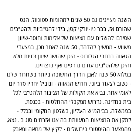
השנה מציינים גם 50 שנים למהומות סטונוול. הנס
שהורם אז, בבר ניו-יורקי קטן, בידי להט"ביות ולהט"בים
שסירבו להשלים עם מציאות של אלימות וחוסר-שיוון
משווע - ממשיך להדהד, 50 שנה לאחר מכן, במצעדי
הגאווה ברחבי הגלובוס - היכן שהושג שיוון זכויות מלא
והיכן שלהט"בים עודם נרדפים ואף נרצחים.
במלוא 50 שנה לאבן הדרך החשובה ביותר בשחרור שלנו
- נשוב לצעוד ביוני, חודש הגאווה - ונוביל יחדיו סדר יום
לאומי אחר. נביא את הקולות של הציבור הלהט"בי לכל
בית במדינה. נדרוש ממקבלי ההחלטות - בכנסת,
בממשלה, בביהמ"ש העליון, בשלטון המקומי ובכלל -
לתקן את המציאות המעוותת בה אנו אזרחים סוג ב'. נצא,
מהמצעד ההיסטורי בירושלים - לקיץ של מחאה ומאבק