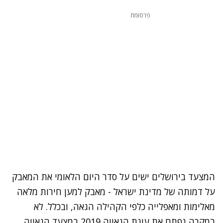
פרסומת
המצעד בירושלים ישים על סדר היום הלאומי את המאבק
על דמותה של מדינת ישראל - מאבק למען חירות מלאה
מאלימות ומאפלייה כלפי הקהילה הגאה, ובכלל. לא
במקרה נפתח את עונת הגאווה 2019 במצעד הגאווה