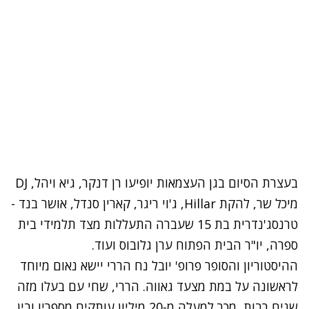
בעצרת הסיום בגן העצמאות יופיעו רן דנקר, גיא ויהל, DJ
מיכל שר, להקת Hillar, ג'וי ריגר, קארין סנדל, אושר בנד -
טרנסג'נדרית בת 15 שעברה התעללות מצד תלמידי בית
ספרה, יו"ר הבית הפתוח ערן גלובוס ועוד.
ההיסטוריון והסופר פרופ' יובל נח הררי יישא נאום מיוחד
לראשונה על במת מצעד גאווה. הררי, שחי עם בעלו מזה
שנים רבות, מכר למעלה מ-20 מיליון עותקים מספריו ובין