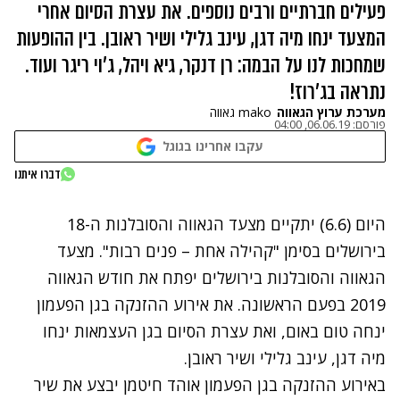
פעילים חברתיים ורבים נוספים. את עצרת הסיום אחרי
המצעד ינחו מיה דגן, עינב גלילי ושיר ראובן. בין ההופעות
שמחכות לנו על הבמה: רן דנקר, גיא ויהל, ג'וי ריגר ועוד.
נתראה בג'רוז!
מערכת ערוץ הגאווה
mako גאווה
פורסם:
06.06.19, 04:00
עקבו אחרינו בגוגל
נתקלנו בבעיה
דברו איתנו
נסה שוב
היום (6.6) יתקיים מצעד הגאווה והסובלנות ה-18
בירושלים בסימן "קהילה אחת – פנים רבות". מצעד
הגאווה והסובלנות בירושלים יפתח את חודש הגאווה
2019 בפעם הראשונה. את אירוע ההזנקה בגן הפעמון
ינחה טום באום, ואת עצרת הסיום בגן העצמאות ינחו
מיה דגן, עינב גלילי ושיר ראובן.
באירוע ההזנקה בגן הפעמון אוהד חיטמן יבצע את שיר