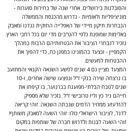
והסובלנות בירושלים. אחרי שנה של בחירות סוערות -
מוניציפליות ולאומיות - נדרוש מהכנסת והממשלה
הנבחרות תיקון מיידי של האפלייה החוקית נגדנו ומאבק
באלימות שמופנת כלפי להט"בים מדי יום בכל רחבי הארץ.
נזכיר לנבחרי הציבור את הבטחותיהם הרבות במהלך
הקמפיין - ונצעד בהמונינו במפגן כח, כדי להפוך את
ההבטחות למעשים.
המצעד מציין גם 4 שנים לפשע השנאה הקנאי והמתועב
בו נרצחה שירה בנקי ז"ל ונפצעו שישה אחרים, ו-10
שנים לטבח הבלתי-מפוענח בברנוער, בו קיפחו את
חייהם ניר כץ וליז טרובישי ז"ל. נזכיר שלא מספיק
להזדעזע ממחיר הדמים שגבתה השנאה. זוהי קריאה
לדגל, לציבור הישראלי כולו: זוהי השעה למאבק משותף!
זוהי השעה לבנות ולדרוש חברה של שותפות במקום
שסעים, של גשרים בין אנשים וציבורים במקום שנאת