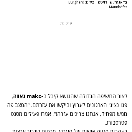
בדאגה". שי דויטש
|
צילום: Burghard
Mannhöfer
פרסומת
לאור החשיפה הגדולה שהנושא קיבל ב-
mako
גאווה
,
פנו נציגי הארגונים לערוץ וביקשו את עזרתם. "המצב פה
ממש מפחיד, אנחנו צריכים עזרה!", אמרו פעילים מסנט
פטרסבורג.
בעקבות פנייה אישית של הערוץ, מבטיח שגריר ארצות