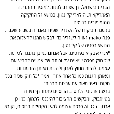
הברית בישראל, דן שפירו, לפנות למזכירת המדינה
האמריקאית, הילארי קלינטון, בנושא גל החקיקה
ההומופובית ברוסיה.
במסגרת
ביקורו של השגריר שפירו באגודה בשבוע שעבר
,
פנה mako גאווה לשגריר כדי לבקש ממנו להעלות את
הנושא בפניה של קלינטון.
"אני לא בקיא בפרטים, אבל אנחנו כמובן נתנגד לכל סוג
של חוק מפלה שיאיים על זכותם של אנשים להביע את
עצמם, להיות מחוץ לארון ולהנות מאותן הזדמנויות
ומאותן הגנות כמו כל אחד אחר", אמר. "כל חוק שכזה בכל
מקום ידאיג מאוד את ארצות הברית".
ברשת ארגוני הלהט"ב הרוסיים פתחו דף מיוחד
בפייסבוק, ומבקשים מהציבור להיכנס ולתמוך. כמו כן,
ארגון All Out פרסם עצומה למען הקהילה ברוסיה, וקורא
לציבור לחתום עליה.