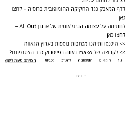
לדף המאבק נגד החקיקה ההומופובית ברוסיה – לחצו
כאן
לחתימה על עצומה הבינלאומית של ארגון All Out –
לחצו כאן
>> היכנסו ותיהנו מכתבות נוספות בערוץ הגאווה
>> לקבוצה של mako גאווה בפייסבוק כבר הצטרפתם?
מצאתם טעות לשון?
גייז
הומואים
הומופוביה
להט"ב
לסביות
פרסומת