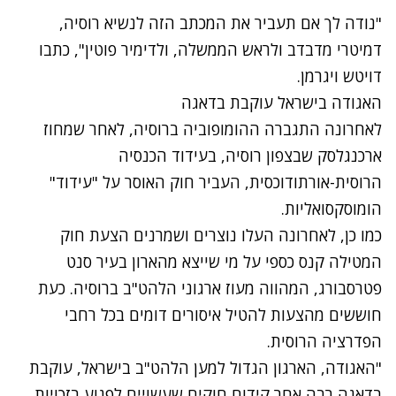
"נודה לך אם תעביר את המכתב הזה לנשיא רוסיה,
דמיטרי מדבדב ולראש הממשלה, ולדימיר פוטין", כתבו
דויטש ויגרמן.
האגודה בישראל עוקבת בדאגה
לאחרונה התגברה ההומופוביה ברוסיה, לאחר שמחוז
ארכנגלסק שבצפון רוסיה, בעידוד הכנסיה
הרוסית-אורתודוכסית,
העביר חוק האוסר על "עידוד"
הומוסקסואליות
.
כמו כן, לאחרונה העלו נוצרים ושמרנים הצעת חוק
המטילה קנס כספי על מי שייצא מהארון בעיר סנט
פטרסבורג
, המהווה מעוז ארגוני הלהט"ב ברוסיה. כעת
חוששים מהצעות להטיל איסורים דומים בכל רחבי
הפדרציה הרוסית.
"האגודה, הארגון הגדול למען הלהט"ב בישראל, עוקבת
בדאגה רבה אחר קידום חוקים שעשויים לפגוע בזכויות