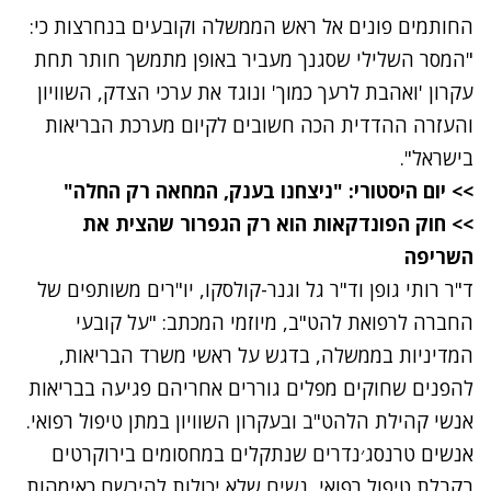
החותמים פונים אל ראש הממשלה וקובעים בנחרצות כי:
"המסר השלילי שסגנך מעביר באופן מתמשך חותר תחת
עקרון 'ואהבת לרעך כמוך' ונוגד את ערכי הצדק, השוויון
והעזרה ההדדית הכה חשובים לקיום מערכת הבריאות
בישראל".
>> יום היסטורי: "ניצחנו בענק, המחאה רק החלה"
>> חוק הפונדקאות הוא רק הגפרור שהצית את
השריפה
ד"ר רותי גופן וד"ר גל וגנר-קולסקו, יו"רים משותפים של
החברה לרפואת להט"ב, מיוזמי המכתב: "על קובעי
המדיניות בממשלה, בדגש על ראשי משרד הבריאות,
להפנים שחוקים מפלים גוררים אחריהם פגיעה בבריאות
אנשי קהילת הלהט"ב ובעקרון השוויון במתן טיפול רפואי.
אנשים טרנסג׳נדרים שנתקלים במחסומים בירוקרטים
בקבלת טיפול רפואי, נשים שלא יכולות להירשם כאימהות