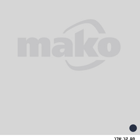
חם, קר, שלך