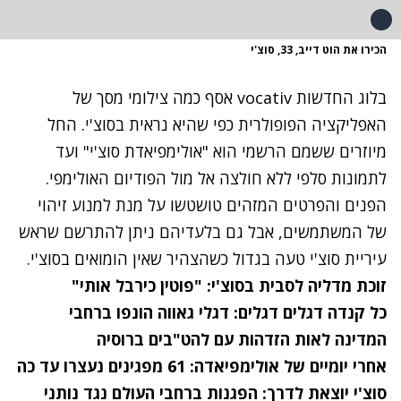
הכירו את הוט דייב, 33, סוצ'י
בלוג החדשות vocativ אסף כמה צילומי מסך של
האפליקציה הפופולרית כפי שהיא נראית בסוצ'י. החל
מיוזרים ששמם הרשמי הוא "אולימפיאדת סוצ'י" ועד
לתמונות סלפי ללא חולצה אל מול הפודיום האולימפי.
הפנים והפרטים המזהים טושטשו על מנת למנוע זיהוי
של המשתמשים, אבל גם בלעדיהם ניתן להתרשם שראש
עיריית סוצ'י טעה בגדול כשהצהיר
שאין הומואים בסוצ'י
.
זוכת מדליה לסבית בסוצ'י: "פוטין כירבל אותי"
כל קנדה דגלים דגלים: דגלי גאווה הונפו ברחבי
המדינה לאות הזדהות עם להט"בים ברוסיה
אחרי יומיים של אולימפיאדה: 61 מפגינים נעצרו עד כה
סוצ'י יוצאת לדרך: הפגנות ברחבי העולם נגד נותני