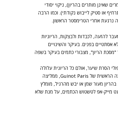
 שאינן מותרים בהריון), ניקוי יסודי
רחיף או סטיק לייבוש נקודתי). וכמו הרבה
ה נרגעת אחרי הטרימסטר הראשון.
בר להזעה, לכבדות ולבצקות, הריוניות
א אסתטיים בפנים. בעיקר והשינויים
"מסכת הריון", מצבורי כתמים בעיקר בשפה
לי הסרת שיער, אולם כל הריונית עלולה
להצטרף לנשף המסכות העגום. מזית פלדה, המדריכה הראשית של Guinot Paris, ממליצה
הריון מעור שמן או יבש מהרגיל, מומלץ
עט מייק-אפ לטשטוש הכתמים, על מנת שלא