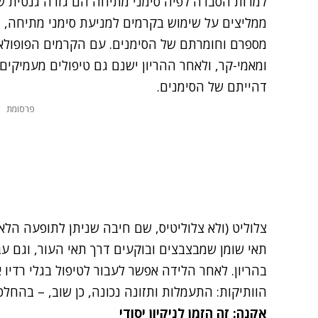
למרות הסברה לפיה סימני מתיחה הם גזרה גנטית שא
ממליצים על שימוש בקרמים למניעת סימני מתיחה, וט
מספרם וחומרתם של הסימנים. עם הקרמים הפופולארי
ומאמי-קר, ולאחר ההריון ישנם גם טיפולים מעמיקים 
דהייתם של הסימנים.
פרסומת
צלוליט (ולא צלוליטיס, שם חיבה שניתן לתופעה הל
תאי שומן שמבצבצים ובוקעים דרך תאי העור, וגם עבו
בהריון. לאחר הלידה אפשר לעבור לטיפול בגלי רדיו 
הוותיקות: התעמלות ותזונה נכונה, כן שוב, – בהחלט
אקנה: זה הזמן לניקיון יסודי