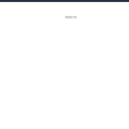
 הבית
אופנה
פרסומת