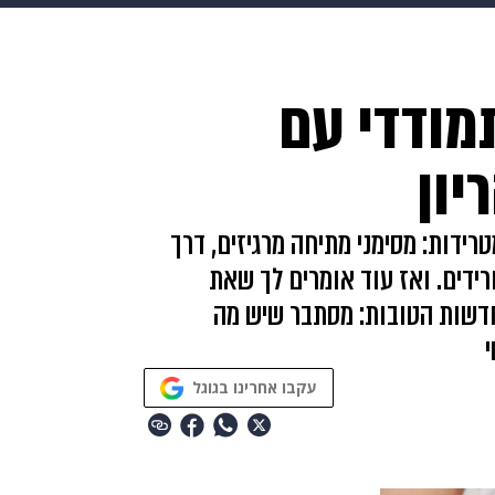
makoZ
בריאות
HIX
ספורט
כסף
הורים
עיצוב
מודדי עם
תשעה חודשים
מתכונים
פרויקטים מיוחדים
יון
רידות: מסימני מתיחה מרגיזים, דרך
ידים. ואז עוד אומרים לך שאת
חדשות הטובות: מסתבר שיש מה
עקבו אחרינו בגוגל