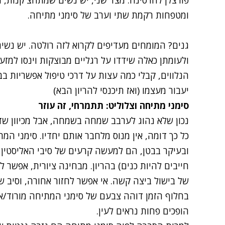
פורצלן לחרסינה. מצד שני, יש נשים שמתחצ'קנות, 
ומטפחות רקמת שתי וערב של סימני מתיחה.
גנים? המומחים מעדיפים לקרוא לזה רולטה. יש נשי
ולעומתן כאלה שידדו על רגליים מבוצקות וינסו למזע
הנלווים, קבלי כמה עצות על דרכי טיפול אפשריות בב
יעבור מעצמו (ואז תיכנסי להריון הבא)
סימני מתיחה וצלוליט: תתמרחי, זה עוזר
נכון שלא נהוג לערבב שמחה בשמחה, אבל מכיוון שד
כל כך דומה, אין מנוס מלחבר אותם יחדיו. סימני המת
ובעיקר בבטן, הם למעשה קרעים של סיבי האליסטין
חייבים להיות כנים) בהריון. מבחינה ציורית, אפשר 
של בישול ביצה קשה. אי אפשר לחזור אחורה, וסיב ש
בחלוף הזמן דוהה צבעם של סימני המתיחה מורוד/אד
הופכים פחות נראים לעין.