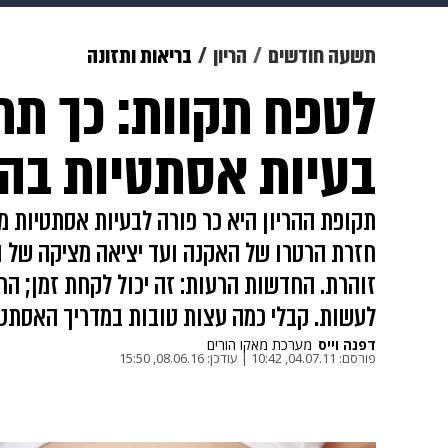
מוזיקה
תרבות
צבא וביטחון
תשעה חודשים
הריון
בריאות ותזונה
לטפח תקוות: כך תת
דיגיטל
גאווה
ויוה
משפט
בעיות אסתטיות בהר
תקופת ההריון היא כר פורה לבעיות אסתטיות מט
חזרת הרטרו של האקנה ועד יציאה מציקה של ור
זוהרת. החדשות הרעות: זה יכול לקחת זמן; ה
לעשות. קבלי כמה עצות טובות במדריך האסתטי
דפנה וייס
מערכת מאקו הורים
פורסם:
04.07.11, 10:42
|
עודכן:
08.06.16, 15:50