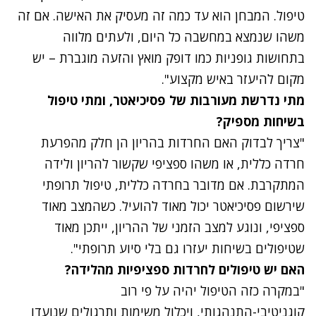
טיפול. המבחן הוא עד כמה זה מעסיק את האישה. אם זה
משהו שנמצא במחשבה כל היום, ולעתים מלווה
בתחושות גופניות כמו דופק מואץ והזעה מוגברת – יש
מקום להיעזר באיש מקצוע".
מתי נדרשת מעורבות של פסיכיאטר, ומתי טיפול
בשיחות מספיק?
"צריך לבדוק האם החרדות בהריון הן חלק מהפרעת
חרדה כללית, או משהו ספציפי שקשור להריון ולידה
המתקרבת. אם מדובר בחרדה כללית, טיפול תרופתי
שירשום פסיכיאטר יכול מאוד להועיל. כשהמצב מאוד
ספציפי, ונוגע למצב הזמני של ההריון, ייתכן מאוד
שטיפולים בשיחות יעזרו גם בלי סיוע תרופתי".
האם יש טיפולים לחרדות ספציפיות מהלידה?
"במקרה כזה הטיפול יהיה על פי רוב
קוגניטיבי-התנהגותי, ויכלול משימות ותרגולים שנועדו