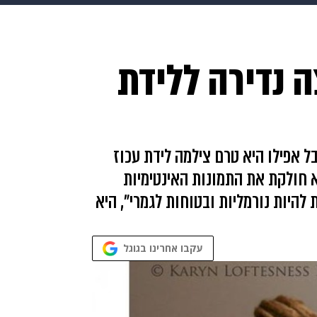
בריאות
HIX
ספורט
כסף
הורים
עיצוב הבית
א
 נדירה ללידת
שים
מתכונים
פרויקטים מיוחדים
 אפילו היא טרם צילמה לידת עכוז
א חולקת את התמונות האינטימיות
 להיות נורמליות ובטוחות לגמרי״, היא
עקבו אחרינו בגוגל