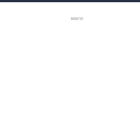
ופנה
דיגיטל
פרסומת