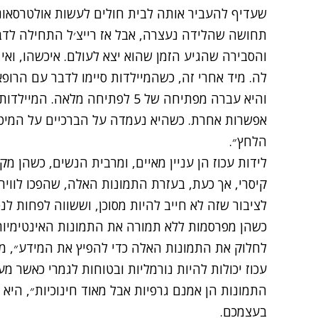
שעדיף להעביר אותה לבית חולים לעשות אולטרסאונד
תחושה שהלידה נעצרה, אבל אז רייצ׳ל התחילה לדבר
והסבירה שהגיע הזמן שהוא יצא לעולם. איכשהו, וא
לה. מיד אחרי זה, כשהמיילדות סיימו לדבר עם הרופא
והיא עברה מפתיחה של 5 לפתיחה מל
אפשרות אחרת. כשהיא נעמדה על הברכיים על המיטה,
הלחץ״.
לידות עכוז הן עניין מאיים, ומרבית הנשים, כשהן מ
קיסרי, אך כעת, בעזרת התמונות האלה, שהפכו לווירא
לציבור שזה לא חייב להיות מסוכן, וששווה לפחות ל
כשהן מפרסמות ללא תמורה את התמונות האינטימיות.
לחלוק את התמונות האלה כדי להפיץ את המידע״, מסב
עכוז יכולות להיות נורמליות ובטוחות לגמרי כאשר מע
התמונות הן אמנם גרפיות אבל מאוד חינוכיות״, הי
בעצמכם.