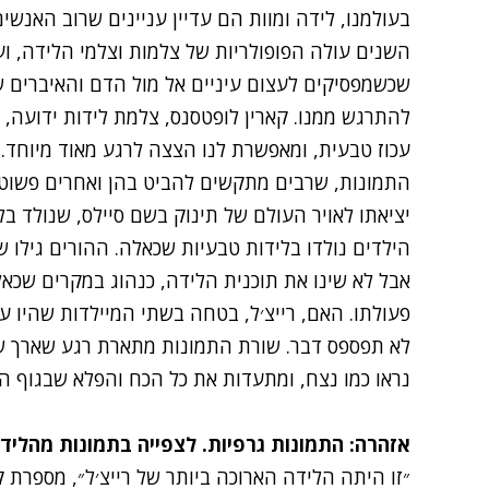
בעולמנו, לידה ומוות הם עדיין עניינים שרוב האנשי
השנים עולה הפופולריות של צלמות וצלמי הלידה, 
שכשמפסיקים לעצום עיניים אל מול הדם והאיברים ש
להתרגש ממנו.
קארין
לופטסנס
, צלמת לידות ידועה,
עכוז טבעית, ומאפשרת לנו הצצה לרגע מאוד מיוחד.
התמונות, שרבים מתקשים להביט בהן ואחרים פשוט 
יציאתו לאויר העולם של תינוק בשם סיילס, שנולד בל
הילדים נולדו בלידות טבעיות שכאלה. ההורים גילו ש
אבל לא שינו את תוכנית הלידה, כנהוג במקרים שכא
פעולתו. האם, רייצ׳ל, בטחה בשתי המיילדות שהיו 
לא תפספס דבר. שורת התמונות מתארת רגע שארך שת
נראו כמו נצח, ומתעדות את כל הכח והפלא שבגוף הנ
אזהרה: התמונות גרפיות. לצפייה בתמונות מהליד
״זו היתה הלידה הארוכה ביותר של רייצ׳ל״, מספרת ק