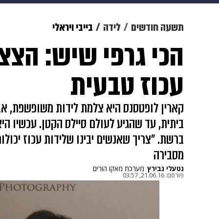
תרבות
צבא וביטחון
makoZ
תשעה חודשים
לידה
בייבי ויראלי
הכי גרפי שיש: הצצה
גאווה
ויוה
משפט
תשעה חוד
עכוז טבעית
קארין לופטסנס היא צלמת לידות משופשפת, אבל
ביתית, עד שהגיע לעולם סיילס הקטן. עכשיו הי
ברשת. ״צריך שאנשים יבינו שלידות עכוז יכולות
מסבירה
נטעלי גבירץ
מערכת מאקו הורים
פורסם:
21.06.16, 03:57