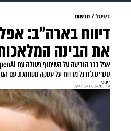
תרבות
צבא וביטחון
makoZ
דיגיטל
חדשות
דיווח בארה"ב: אפל
גאווה
ויוה
משפט
תשעה חוד
את הבינה המלאכותי
סטריט ג'ורנל מדווח על עסקה מסתמנת עם המ
דיגיטל
פורסם:
24.06.24, 09:41