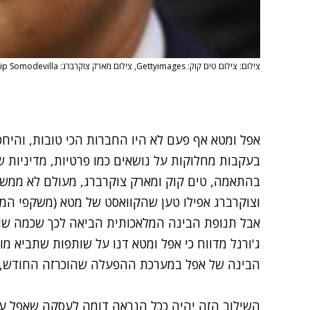
צילום: צילום טים קוק: Gettyimages, צילום מארק צוקרברג: Gettyimages, Chip Somodevilla
אפל ומטא אף פעם לא היו החברות הכי טובות, והיחס
בעקבות מחלוקות על נושאים כמו פרטיות, מדיניות ש
בהתאמה, טים קוק ומארק צוקרברג, מעולם לא ממש ד
וצוקרברג אפילו טען ש
הקוואסט של מטא
(משקפי המציא
אבל תנופת הבינה המלאכותית הביאה לכך שכמה שותפו
ג'ורנל מדווח כי אפל ומטא דנו על שותפות שתביא מ
הבינה של אפל
במערכת ההפעלה שהוכרזה החודש, ה-S 18