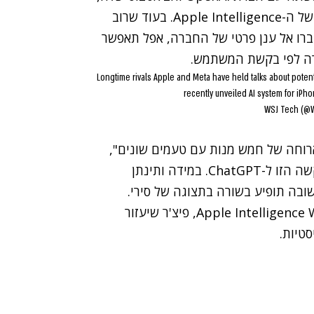
ה-ChatGPT, שהיא כיום שותפת צד שלישי היחידה של ה-Apple Intelligence. בעוד שרוב
עברו אל ענן פרטי של החברה, אפל תאפשר
Longtime rivals Apple and Meta have held talks about potenti
recently unveiled AI system for iP
ארוחה של חמש מנות עם טעמים שונים",
סירי תשאל את המשתמשים אם ירצו לשלוח את הבקשה הזו ל-ChatGPT. במידה ותינתן
את הבקשה והתשובה תופיע בשורה בתצוגה של סירי.
ChatGPT יהיה זמין גם דרך חלונית Apple Intelligence Writing Tools, פיצ'ר שיעזור
טיות.