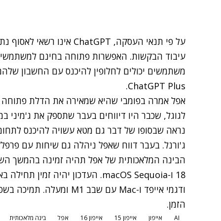
על פי תנאי העסקה, ChatGPT א
ChatGPT Plus.
אפל אמרה בפומבי שהיא שמאירה את הדלת פתוחה ל
לגוגל, שכבר היו דיווחים בעבר ש
תספק את ג'מיני במ
נראה שבסופו של דבר גם מטא עשויה להיכנס לתחום
ג'ורנל. בעבר דווח שאפל ניהלה גם שיחות עם פרפלק
ודגמי אייפד ו-Mac עם שבב 1
הזמן.
AI
אייפון
אייפון 15
אייפון 16
אפל
בינה מלאכותית