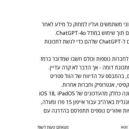
ינו רשאי לאסוף נתוני משתמשים ועליו למחוק כל מידע לאחר
עיבוד הבקשות. האפשרות פתוחה בחינם למשתמשים תוך שימוש במודל ChatGPT-4o.
משתמשים יכולים לחלופין להיכנס עם החשבון שלהם ל-ChatGPT שלהם כדי לגשת לתכונות
חברות נוספות וכולם חשבו שמדובר ברמז
תכונת דומה
- אך הדבר לא קרה עדיין.
, בהתבסס על הדיווח של הוול סטריט
סיטי, אנטרופיק וחברות אחרות.
הבינה המלאכותית של אפל תהיה זמינה בהמשך השנה כחלק מהעדכונים של iOS 18, iPadOS
18 ו-macOS Sequoia. העדכון יהיה זמין תחילה באנגלית בארה"ב עבור אייפון 15 פרו ומעלה,
M ומעלה. תמיכה בשפות ואזורים נוספים תתפרסם בהדרגה עם
מצאתם טעות לשון?
מטא