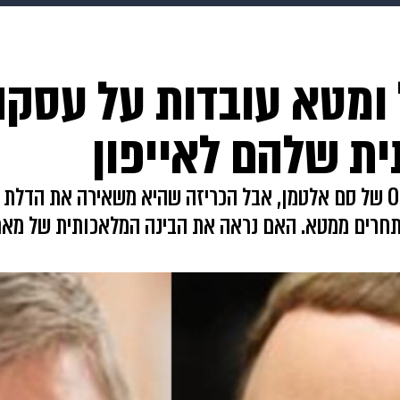
בריאות
HIX
ספורט
כסף
הורים
עיצוב הבית
א
 ומטא עובדות על עסק
שים
מתכונים
פרויקטים מיוחדים
ת שלהם לאייפון
אפל כבר הודיעה על השיתוף פעולה עם OpenAI של סם אלטמן, אבל הכריזה שהיא מ
תחרים ממטא. האם נראה את הבינה המלאכותית של מארק