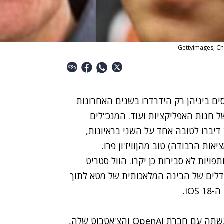
ים ביניהן רק הידרדרו בשנים האחרונות
ל חנות האפליקציות ועוד. המנכ"לים
יברו לטובה אחד על השני בראיונות,
ות הרבודה) טוב מהןוויז'ון פרו.
יות לא סבירות כן יקרו. הוול סטריט
ודלים של הבינה המלאכותית של מטא לתוך
iO.
השילוב הזה יהיה ככל הנראה דומה לעסקה שאפל עשתה עם חברת OpenAI והצ'אטבוט שלה,