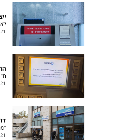
ייצ
לאח
.21
הרב
ח"כ
.21
דרך
"מה
.21