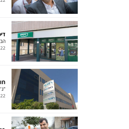
דיס
הבנ
.22
חוב
"ג'
.22