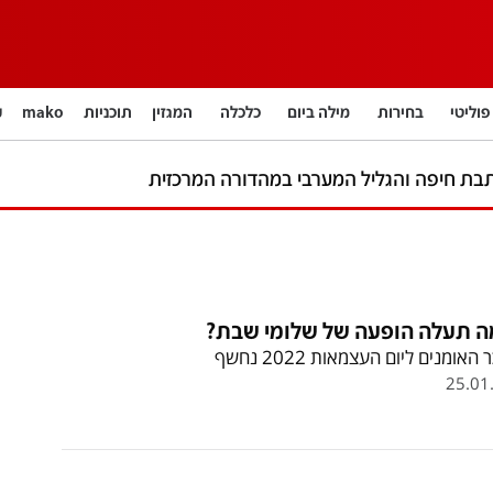
פוליטי
בחירות
מילה ביום
כלכלה
המגזין
תוכניות
mako
חינוך
צרכנות
עיצוב ונדל"ן
TECH12
ספורט
בת חיפה והגליל המערבי במהדורה המרכזית
קאסטים
נוסבאום מקליד
DATA
English
12+
BUSINESS
ה תעלה הופעה של שלומי שבת?
האומנים ליום העצמאות 2022 נחשף
25.01