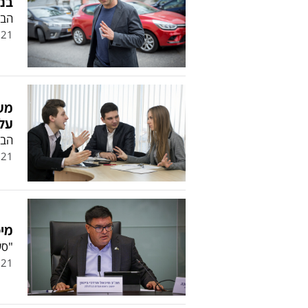
בנק חד
הבנ
.21
מש
על
הבנ
.21
מיכ
"סע
.21