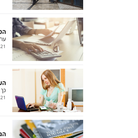
המד
עו"
.21
הע
כך 
.21
הגי