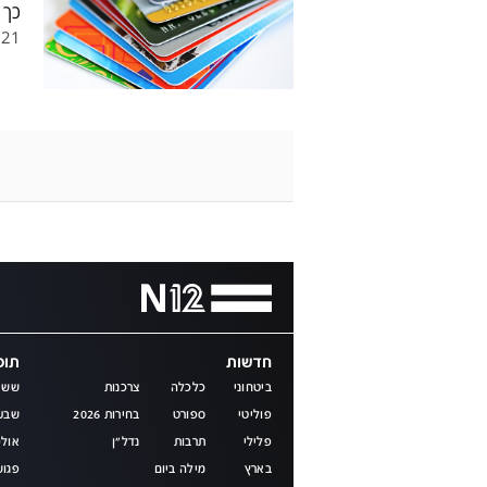
כך 
.21
חדשות
תוכנ
ביטחוני
כלכלה
צרכנות
שש 
פוליטי
ספורט
בחירות 2026
שבע
פלילי
תרבות
נדל"ן
אולפ
בארץ
מילה ביום
פגוש