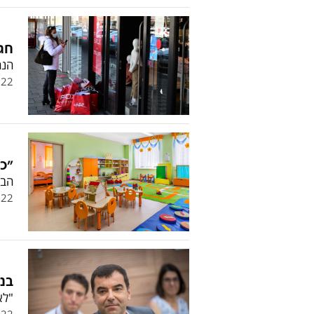
חג
הנח
.22
"כל
הבל
.22
בנ
"לאחר 43 שנה בנק ח
.22