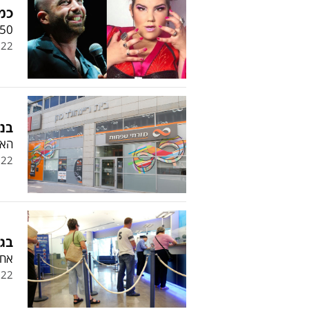
כמה
250 אלף לעומר אדם: מחירון
.22
בנק
האם
.22
בגל
אחר
.22