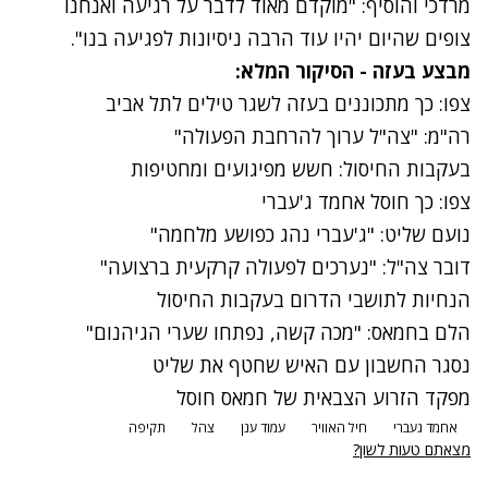
מרדכי והוסיף: "מוקדם מאוד לדבר על רגיעה ואנחנו
צופים שהיום יהיו עוד הרבה ניסיונות לפגיעה בנו".
מבצע בעזה - הסיקור המלא:
צפו: כך מתכוננים בעזה לשגר טילים לתל אביב
רה"מ: "צה"ל ערוך להרחבת הפעולה"
בעקבות החיסול: חשש מפיגועים ומחטיפות
צפו: כך חוסל אחמד ג'עברי
נועם שליט: "ג'עברי נהג כפושע מלחמה"
דובר צה"ל: "נערכים לפעולה קרקעית ברצועה"
הנחיות לתושבי הדרום בעקבות החיסול
הלם בחמאס: "מכה קשה, נפתחו שערי הגיהנום"
נסגר החשבון עם האיש שחטף את שליט
מפקד הזרוע הצבאית של חמאס חוסל
אחמד געברי
חיל האוויר
עמוד ענן
צהל
תקיפה
מצאתם טעות לשון?