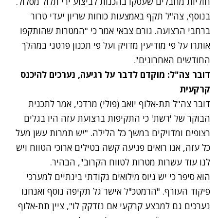
חוליות מחבלים שעסקו בהכנות לביצוע ירי תלול מסלול.
בנוסף, צה"ל תקף באמצעות כוחות שריון יעדי טרור
ברחבי הרצועה. גורם צבאי אמר כי "המטרות שהותקפו
אותרו על פי מודיעין מדויק ועל פי תכנון פרטני במהלך
החודשים האחרונים".
דובר צה"ל: מוקדם לדבר על רגיעה, נערכים להיכנס
קרקעית
דובר צה"ל תת-אלוף יואב (פולי) מרדכי, אמר לתכנית
הבוקר של 'רשת' כי התקיפות ברצועת עזה היו בגלים
רצופים ומדויקים במשך כל הלילה. "יש תמרות עשן מעל
כל עזה, אנו רואים פגיעה קשה בטילים ארוכי הטווח ויש
לנו עוד עשרות מטרות לטווח הקרוב", הבהיר.
הוא סיפר כי יש גיוס מילואים נקודתי בינתיים למערכי
פיקוד העורף. "הרמטכ"ל אישר גל תקיפה נוסף ואנחנו
נערכים גם למבצע קרקעי אם נזדקק לו", ציין תת-אלוף