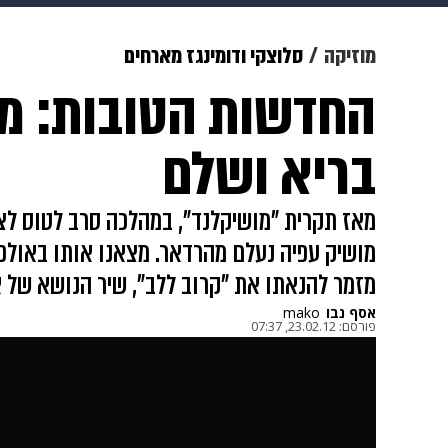
תרבות
צבא וביטחון
makoZ
מוזיקה
סלוצקי ודומינגז מארחים
החדשות הטובות: מ
גאווה
ויוה
משפט
תשעה חוד
בריא ושלם
מאז תקרית "מושיקלנד", במהלכה סרב לטוס לציל
מושיק עפיה נעלם מהרדאר. מצאנו אותו באולפן 
מזמר להנאתו את "קרוב ללב", שיר הנושא של 
אסף נבו
mako
פורסם:
23.02.12, 07:37