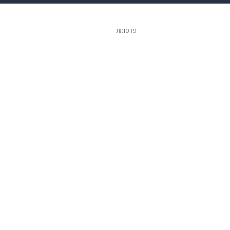
ופנה
דיגיטל
פרסומת