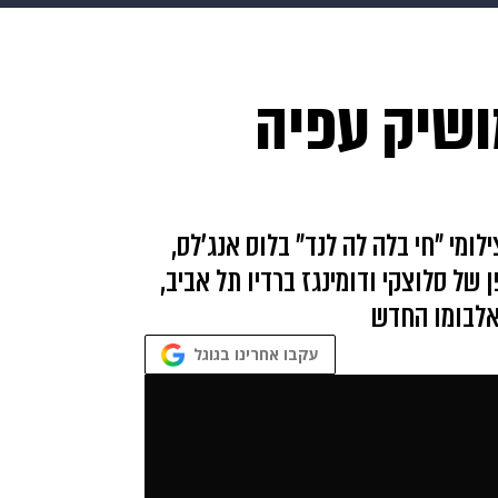
בריאות
HIX
ספורט
כסף
הורים
עיצוב הבית
א
ושיק עפיה
שים
מתכונים
פרויקטים מיוחדים
ומי "חי בלה לה לנד" בלוס אנג'לס,
של סלוצקי ודומינגז ברדיו תל אביב,
אלבומו החדש
עקבו אחרינו בגוגל