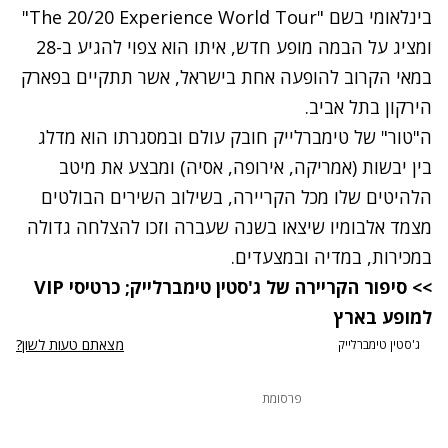
בינלאומי בשם "The 20/20 Experience World Tour"
ומציג על הבמה
מופע חדש
, איתו הוא צפוי להגיע ב-28
במאי הקרוב להופעה אחת בישראל, אשר תתקיים בפארק
הירקון בתל אביב.
ה"טור" של טימברלייק חובק עולם ובמסגרתו הוא מדלג
בין יבשות (אמריקה, אירופה, אסיה) ומבצע את מיטב
הלהיטים שלו מכל הקריירה, בשילוב השירים הבולטים
מצמד אלבומיו שיצאו בשנה שעברה וזכו להצלחה גדולה
במכירות, במדיה ובמצעדים.
>> סיפור הקריירה של ג'סטין טימברלייק
;
כרטיסי VIP
למופע בארץ
מצאתם טעות לשון?
ג'סטין טימברלייק
פרסומת