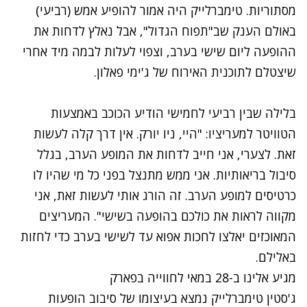
מסתוריות. טימברלייק היה אמור להופיע אמש (רביעי)
באולם הענק שב"תפוח הגדול", אבל נאלץ לדחות את
ההופעה ליום שישי בערב, וצפוי לעלות לבמה מיד אחרי
שיצטלם לתוכנית האירוח של ג'ימי פאלון.
בלילה שבין רביעי לחמישי הודיע הכוכב באמצעות
הטוויטר למעריציו: "היי, ניו יורק. אין דרך קלה לעשות
זאת. לצערי, אני חייב לדחות את המופע הערב, בגלל
סיבול בריאותיות. אני ממש מתנצל בפני כל מי שהיו לו
כרטיסים למופע הערב. זה הורג אותי לעשות זאת, אני
מקווה לראות את כולכם בהופעה בשישי". המעריצים
המאוכזים יאלצו לחכות אפוא עד לשישי בערב כדי לחזות
באלילם.
מגיע אלינו ב-28 במאי לחווייה בפארק
ג'סטין טימברלייק
נמצא בעיצומו של סיבוב הופעות