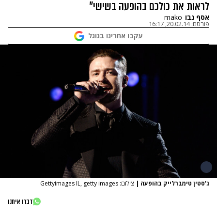
לראות את כולכם בהופעה בשישי"
אסף נבו
mako
פורסם:
20.02.14, 16:17
עקבו אחרינו בגוגל
ג'סטין טימברלייק בהופעה
|
צילום: Gettyimages IL, getty images
דברו איתנו