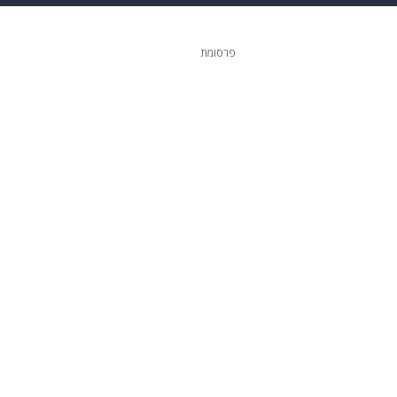
ופנה
דיגיטל
פרסומת