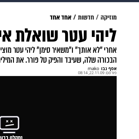
תרבות
צבא וביטחון
makoZ
מוזיקה
חדשות
אחד אחד
ליהי עטר שואלת אי
גאווה
ויוה
משפט
תשעה חוד
אחרי "לא אותך" ו"משאיר סימן" ליהי עטר מוצי
הבכורה שלה, שעיבד והפיק טל פורר. את המילים 
אסף נבו
mako
פורסם:
22.11.09, 08:14
נתקלנו בבעי