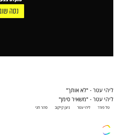
נסה שוב
ליהי עטר - "לא אותך"
ליהי עטר - "משאיר סימן"
טל פורר
ליהי עטר
ניצן קייקוב
סהר חגי
צרו קשר
פרסמו אצלנו
זמני היום
הסד