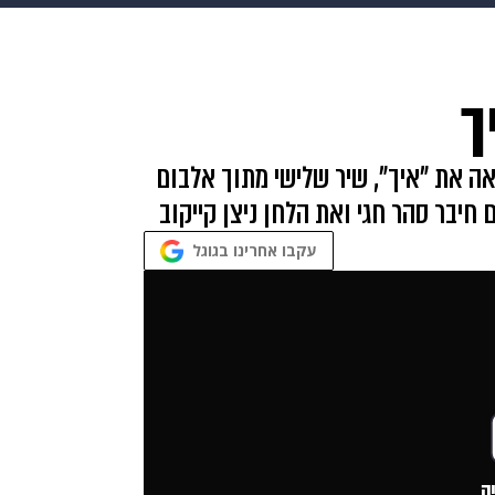
בריאות
HIX
ספורט
כסף
הורים
עיצוב הבית
א
ך
שים
מתכונים
פרויקטים מיוחדים
אה את "איך", שיר שלישי מתוך אלבום
חיבר סהר חגי ואת הלחן ניצן קייקוב
עקבו אחרינו בגוגל
ה