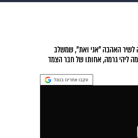
בריאות
HIX
ספורט
כסף
הורים
עיצוב הבית
א
שים
מתכונים
פרויקטים מיוחדים
ה לשיר האהבה "אני ואת", שמשלב
שי 360. את הקליפ ביימה ליהי גרמה, אחותו של חבר הצמד
עקבו אחרינו בגוגל