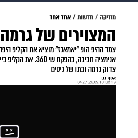
תרבות
צבא וביטחון
makoZ
מוזיקה
חדשות
אחד אחד
המצוירים של גרמה
גאווה
ויוה
משפט
תשעה חוד
צמד ההיפ הופ "יאמאנז" מוציא את הקליפ היפ
אנימציה חביבה, בהפקת 
צדוק גרמה ובתו של ניסים
אסף נבו
פורסם:
26.09.10, 04:27