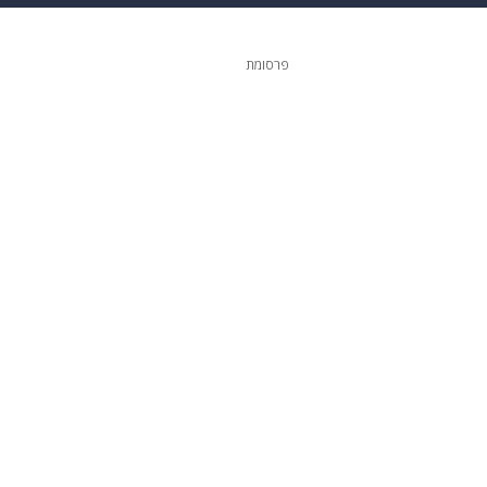
ופנה
דיגיטל
פרסומת