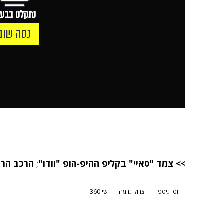
נתקלנו בבעי
נסה שוב
>> צמד "סאיי" בקליפ ההיפ-הופ "וודו"
;
הרכב הרא
יוסי גיספן
צדוק גרמה
שי 360