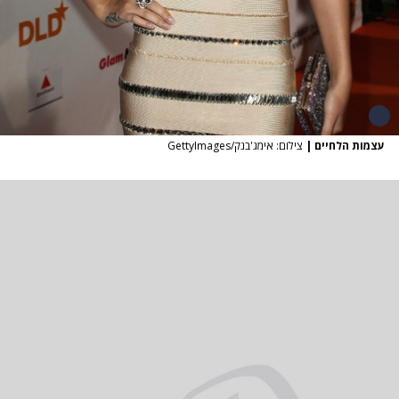
עצמות הלחיים
|
צילום: אימג'בנק/GettyImages