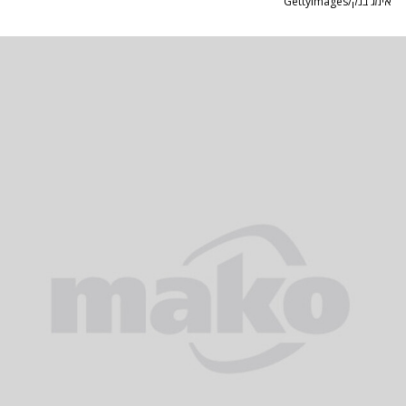
אימג'בנק/GettyImages