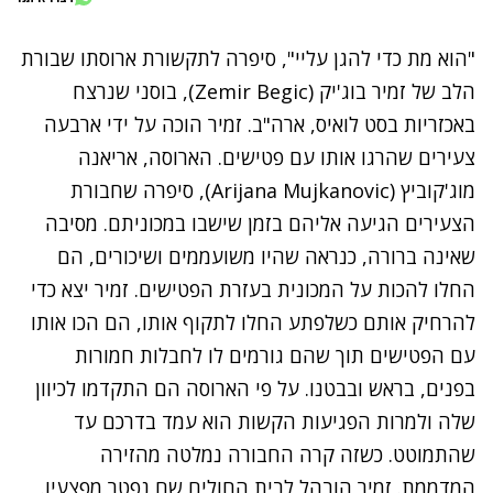
"הוא מת כדי להגן עליי", סיפרה לתקשורת ארוסתו שבורת
הלב של
זמיר בוג'יק
(Zemir Begic), בוסני שנרצח
באכזריות בסט לואיס, ארה"ב. זמיר הוכה על ידי ארבעה
צעירים שהרגו אותו עם פטישים. הארוסה, אריאנה
מוג'קוביץ (Arijana Mujkanovic), סיפרה שחבורת
הצעירים הגיעה אליהם בזמן שישבו במכוניתם. מסיבה
שאינה ברורה, כנראה שהיו משועממים ושיכורים, הם
החלו להכות על המכונית בעזרת הפטישים. זמיר יצא כדי
להרחיק אותם כשלפתע החלו לתקוף אותו, הם הכו אותו
עם הפטישים תוך שהם גורמים לו לחבלות חמורות
בפנים, בראש ובבטנו. על פי הארוסה הם התקדמו לכיוון
שלה ולמרות הפגיעות הקשות הוא עמד בדרכם עד
שהתמוטט. כשזה קרה החבורה נמלטה מהזירה
המדממת. זמיר הובהל לבית החולים שם נפטר מפצעיו.