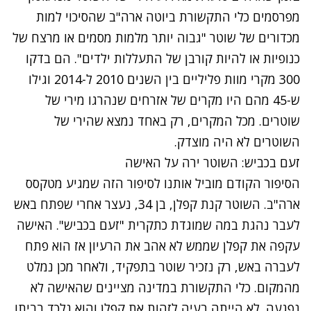
מפרסמים כלי התקשורת ביוטה ארה"ב
שהסיכוי למות
מכדורים של שוטר "גבוה יותר מלמות מסמים או מרצח של
כנופיות או להיות קורבן של התעללות ילדים". הם בדקו
300 מקרי מוות פליליים בין השנים 2010 ל-2014 וגילו
ש-45 מהם היו מקרים של אזרחים שנהרגו מירי של
שוטרים. מכל המקרים, רק באחד נמצא שהירי של
השוטרים לא היה מוצדק.
זעם בכביש: השוטר ירה על האישה
הסיפור הקודם מוביל אותנו לסיפור הזה שמגיע מטקסס
ארה"ב. השוטר קנת קפלן, בן 34,
נעצר
אחרי שפתח באש
לעבר נהגת במה שמוגדת כתקרית "זעם בכביש". האישה
עקפה את קפלן שממש לא אהב את הרעיון אז הוא פתח
לעברה באש, רק נזכיר שוטר בתפקיד, ולאחר מכן נמלט
מהמקום. כלי התקשורת במדינה מציינים שהאישה לא
נפגעה. לא הייתה בעיה לזהות את קפלן והוא נלכד בביתו.