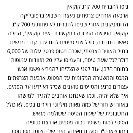
ניסו להבריח 700 ק"ג קוקאין
ארבעה אזרחים צרפתים נעצרו השבוע ברפובליקה
הדומיניקנית אחרי
שניסו להבריח
לא פחות מ-700 ק"ג
קוקאין. הפרשה המכונה בתקשורת "אייר קוקאין", החלה
כאשר החבורה, כולל שני טייסים להם עבר קרבי מרשים
בחיל האוויר הצרפתי, שכרה מטוס פרטי, עלות של 6,000
דולר לכל שעת טיסה, והעמיסו עליו 20 מזוודות עמוסות
בחומר הלבן. עוד לפני שהצליחו להמריא פשטו אנשי
המכס והמשטרה המקומית על המטוס. ארבעת הצרפתים
עצורים כרגע והטייסים טוענים שכלל לא ידעו על הסמים.
איך שלא יהיה, וכמו שאנחנו אוהבים להגיד, למישהו
באזור יש חור של כמה מאות מיליוני דולרים בכיס, לא כולל
החשבונית של שעות הטיסה ששולמה מראש.
הסיכוי למות משוטר גבוה מסמים או רצח כנופיה
בזמן שארה"ב סוערת מאירוע הירי של השוטר מפרגוסון