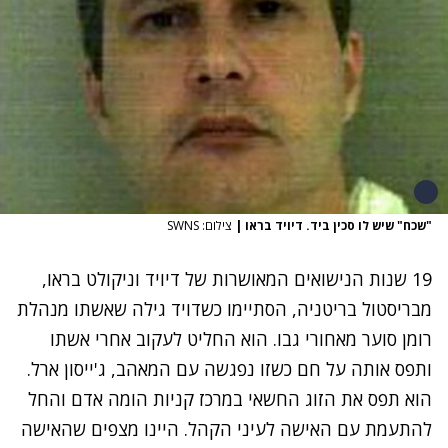
"שכח" שיש לו סכין ביד. דיויד בראו
|
צילום: SWNS
19 שנות הנישואים המאושרות של דיויד וניקולט בראו,
מבריסטול בריטניה, הסתיימו כשדויד גילה שאשתו מנהלת
רומן סוער מאחורי גבו. הוא החליט לעקוב אחרי אשתו
ותפס אותה על חם כשזו נפגשה עם המאהב, ג'ייסון ארל.
הוא תפס את הזוג החשאי במרכז קניות הומה אדם והחל
להתעמת עם האישה לעיני הקהל. היינו מצפים שהאישה