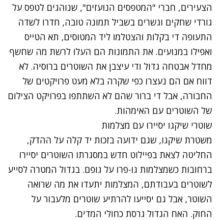
הצעירים, חברי "המטפסים הנועזים", שנוהגים לטפס על
גורדי שחקים וגשרים בשביל תמונה טובה, חדרו לשדה
התעופה די בקלות והצטלמו ליד המטוסים, תא הטייס
ואפילו במנועים. את התמונות הם העלו לרשת מה שחשף
מחדל אבטחה גדול ודי עיצבן את השוטרים ברוסיה. לא
דווח אם הם נעצרו כפי שקרה בלא מעט פרויקטים של
החבורה, אבל די ברור שהם לא השתתפו בפרויקט הצילום
של השוטרים עם האימהות.
שוטרי שיקגו יסיירו עם מצלמות
משטרת שיקגו, שגם ידועה בזכות יד קלה על ההדק,
החליטה לצאת
בפיילוט חדש
במסגרתו השוטרים יסיירו
ברחובות כשמצלמות גו-פרו על גופם. בגדול המטרה לסייע
לשוטרים בעבודתם, המצלמות יתעדו את מה שרואה
השוטר, אבל גם יסייעו להרתיע שוטרים מלעבור על
החוק. האח הגדול גרסת כחולי המדים.