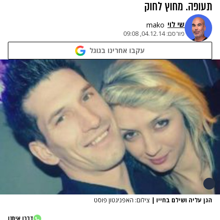
תעופה. מחוץ לחוק
שי לוי
mako
פורסם:
04.12.14, 09:08
עקבו אחרינו בגוגל
הגן עליה ושילם בחייו
|
צילום: האפניגטון פוסט
דברו איתנו