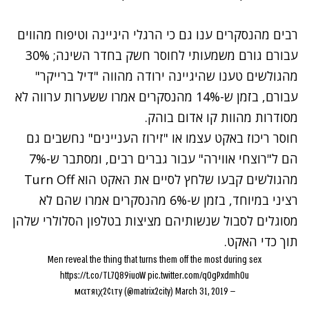
רבים מהנסקרים ענו גם כי הרגלי היגיינה וטיפוח מהווים
עבורם גורם משמעותי לחוסר חשק בחדר השינה; 30%
מהגולשים טענו שהיגיינה ירודה מהווה "דיל ברייקר"
עבורם, בזמן ש-14% מהנסקרים אמרו ששערות ערווה לא
מסודרות מהוות קו אדום בוהק.
חוסר ריכוז באקט עצמו או "זירוז העניינים" נחשבים גם
הם ל"רוצחי אווירה" עבור גברים רבים, ומסתבר ש-7%
מהגולשים קבעו שלחץ לסיים את האקט הוא Turn Off
רציני במיוחד, בזמן ש-6% מהנסקרים אמרו שהם לא
מסוגלים לסבול שנשותיהם מציצות בטלפון הסלולרי שלהן
תוך כדי האקט.
Men reveal the thing that turns them off the most during sex
https://t.co/TL7Q89iuoW
pic.twitter.com/qOgPxdmhOu
March 31, 2019
— мαтяιχ2¢ιту (@matrix2city)