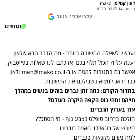
לאון קמלמן
mako
פורסם:
06.07.14, 10:20
עקבו אחרינו בגוגל
נתקלנו בבעיה
דברו איתנו
נסה שוב
ועכשיו לשאלה החשובה ביותר - מה הדבר הבא שלאון
יענה עליו? הכול תלוי בכם, אז
כתבו לנו שאלות
בפייסבוק
,
אפשר גם בתגובות למטה או ב-
men@mako.co.il
ולאון
כבר ידאג למצוא בשבילכם את התשובות.
במדור הקודם: כמה זמן גברים בוהים בנשים במהלך
חייהם ומהי כוס הקפה היקרה בעולם?
עוד בערוץ הגברים:
הולכת ברחוב טופלס בצבע גוף - מי הסתכל?
היורש של רונאלדו: חאמס רודריגז
למה נשים מקנאות בגברים