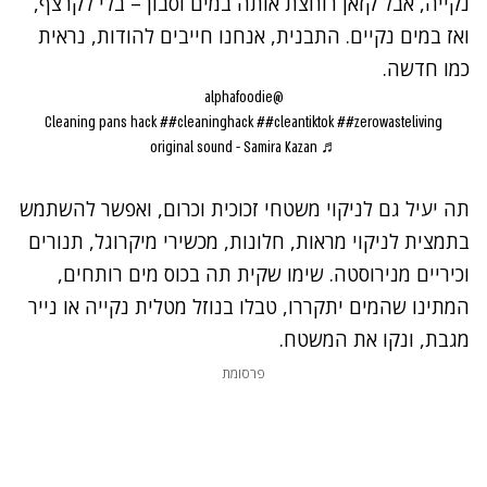
נקייה, אבל קזאן רוחצת אותה במים וסבון – בלי לקרצף,
ואז במים נקיים. התבנית, אנחנו חייבים להודות, נראית
כמו חדשה.
@alphafoodie
Cleaning pans hack
##cleaninghack
##cleantiktok
##zerowasteliving
♬ original sound - Samira Kazan
תה יעיל גם
לניקוי משטחי זכוכית וכרום
, ואפשר להשתמש
בתמצית לניקוי מראות, חלונות, מכשירי מיקרוגל, תנורים
וכיריים מנירוסטה. שימו שקית תה בכוס מים רותחים,
המתינו שהמים יתקררו, טבלו בנוזל מטלית נקייה או נייר
מגבת, ונקו את המשטח.
פרסומת