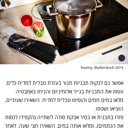
צילום: hsunny, Shutterstock
אפשר גם לנקות תבניות תנור
בעזרת טבלית למדיח כלים
.
עטפו את התבניות בנייר אלומיניום והניחו באמבטיה.
מלאו במים חמים והוסיפו טבלית למדיח. השאירו שעתיים,
הוציאו ושטפו.
נתקלנו בבעיה
פזרו בתבנית או בסיר אבקת סודה לשתייה (הקפידו לכסות
נסה שוב
את הכתמים), ומלאו אותה במים. השאירו חצי שעה. לאחר