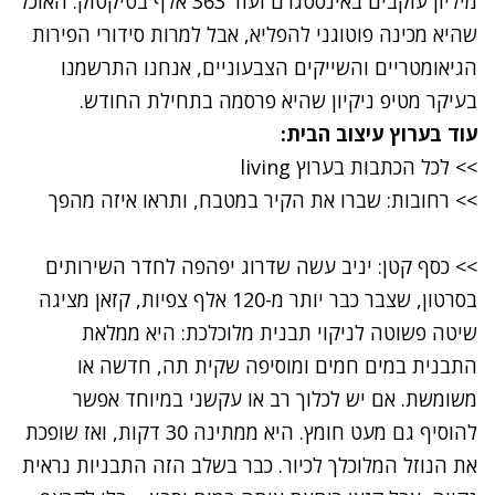
מיליון עוקבים באינסטגרם ועוד 363 אלף בטיקטוק. האוכל
שהיא מכינה פוטוגני להפליא, אבל למרות סידורי הפירות
הגיאומטריים והשייקים הצבעוניים, אנחנו התרשמנו
בעיקר מטיפ ניקיון שהיא פרסמה בתחילת החודש.
עוד בערוץ עיצוב הבית:
>>
לכל הכתבות בערוץ living
>>
רחובות: שברו את הקיר במטבח, ותראו איזה מהפך
>>
כסף קטן: יניב עשה שדרוג יפהפה לחדר השירותים
בסרטון, שצבר כבר יותר מ-120 אלף צפיות, קזאן מציגה
שיטה פשוטה לניקוי תבנית מלוכלכת: היא ממלאת
התבנית במים חמים ומוסיפה שקית תה, חדשה או
משומשת. אם יש לכלוך רב או עקשני במיוחד אפשר
להוסיף גם מעט חומץ. היא ממתינה 30 דקות, ואז שופכת
את הנוזל המלוכלך לכיור. כבר בשלב הזה התבניות נראית