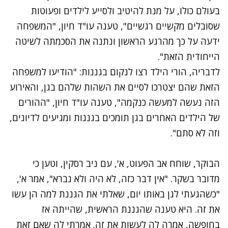
בעולם כולו, על מנת להיטיב ולסייע לילדים ופעוטות
שסובלים מקשיים רגשיים", טענה עו"ד חיון, "המשפחה
ידעה על כך מהרגע הראשון ונתנה את הסכמתה לשיטה
הייחודית הזאת".
לדבריה, הורי הילד רצו לנקום בגננות: "הודיעו למשפחה
הזאת שהם יצטרכו לסיים את השהות שלהם בגן, והאירוע
הזה נעשה למעשה כנקמה", טענה עו"ד חיון, "ההורים
של הילדים האחרים בגן תומכים בגננות ומגיעים לדיונים,
וזה לא סתם".
הבוקר, שוחח אב הפעוט, א', עם ניב רסקין, וטען כי
מדובר בשקר. "אין דבר כזה, לא היה ולא נברא", אמר א',
"כשהגעתי לגן באותו יום, שאלתי את הגננת למה הן עשו
את זה. היא טענה שהגננת הראשית, שהייתה אז
בחופשה, אמרה לה לעשות את זה. אמרתי לה שאם זאת