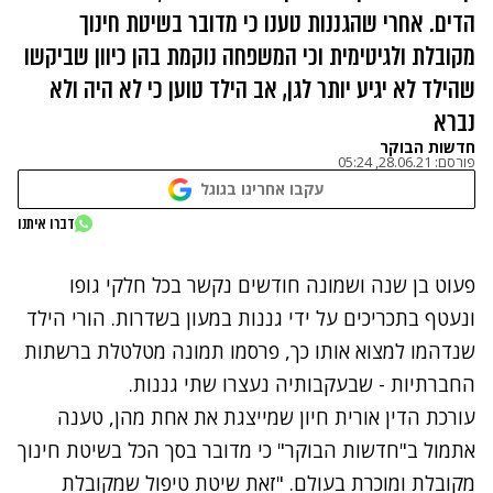
הדים. אחרי שהגננות טענו כי מדובר בשיטת חינוך
מקובלת ולגיטימית וכי המשפחה נוקמת בהן כיוון שביקשו
שהילד לא יגיע יותר לגן, אב הילד טוען כי לא היה ולא
נברא
חדשות הבוקר
פורסם:
28.06.21, 05:24
עקבו אחרינו בגוגל
נתקלנו בבעיה
דברו איתנו
נסה שוב
פעוט בן שנה ושמונה חודשים נקשר בכל חלקי גופו
ונעטף בתכריכים על ידי גננות במעון בשדרות. הורי הילד
שנדהמו למצוא אותו כך, פרסמו תמונה מטלטלת ברשתות
החברתיות - שבעקבותיה נעצרו שתי גננות.
עורכת הדין אורית חיון שמייצגת את אחת מהן, טענה
אתמול ב"חדשות הבוקר" כי
מדובר בסך הכל בשיטת חינוך
מקובלת ומוכרת בעולם
. "זאת שיטת טיפול שמקובלת