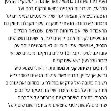
העיקריות שעולות בראשי לתאר אותם הן "פינוק" ו"ההיפך
מבריא", חשבוניות הקנייה נמצאו זרוקות בפח ועל
הרצפה ביציאה, ומצאתי עוד שלל אלמנטים שמעידים על
צרכנות לא נבונה. הגעתי למסקנה, אשר מקבלת חיזוק גם
מהעבודה שלי עם לקוחות חדשים, שכנראה הכללים
הבסיסיים לקניות אינם ידועים לכל, או שאינם מושרשים
מספיק, או שאולי אנשים פשוט לא מאמינים שהם אכן
עובדים. לפיכך, קבלו 10 כללים בדוקים ומוכחים שכדאי
לזכור (ולבצע!) כשעושים קניות:
1. הכינו רשימת קניות מפורטת
. זה אולי נשמע טיפ
נדוש, אך עדיין, הרבה מאוד אנשים מגיעים לסופר ללא
רשימה כתובה (על פתק או בסלולרי), ובמקום זאת עורכים
את הקנייה על בסיס הזיכרון שלהם ובעיקר על בסיס
ההרגל. כתיבת רשימת קניות מבוססת על 3 דברים
שחייבים לעשות לפני שיוצאים מהבית: רישום שוטף של