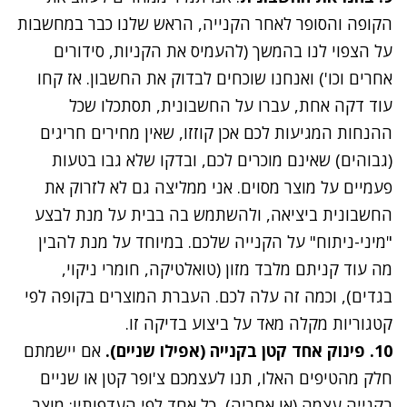
הקופה והסופר לאחר הקנייה, הראש שלנו כבר במחשבות
על הצפוי לנו בהמשך (להעמיס את הקניות, סידורים
אחרים וכו') ואנחנו שוכחים לבדוק את החשבון. אז קחו
עוד דקה אחת,
עברו על החשבונית
, תסתכלו שכל
ההנחות המגיעות לכם אכן קוזזו, שאין מחירים חריגים
(גבוהים) שאינם מוכרים לכם, ובדקו שלא גבו בטעות
פעמיים על מוצר מסוים. אני ממליצה גם לא לזרוק את
החשבונית ביציאה, ולהשתמש בה בבית על מנת לבצע
"מיני-ניתוח" על הקנייה שלכם. במיוחד על מנת להבין
מה עוד קניתם מלבד מזון (טואלטיקה, חומרי ניקוי,
בגדים), וכמה זה עלה לכם. העברת המוצרים בקופה לפי
קטגוריות מקלה מאד על ביצוע בדיקה זו.
10. פינוק אחד קטן בקנייה (אפילו שניים).
אם יישמתם
חלק מהטיפים האלו, תנו לעצמכם צ'ופר קטן או שניים
בקנייה עצמה (או אחריה), כל אחד לפי העדפותיו: מוצר