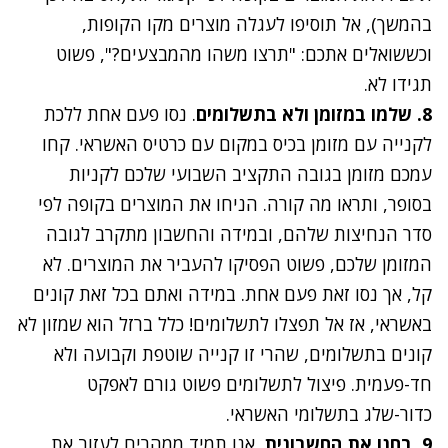
בהמשך), אל תוסיפו לעגלה מוצרים מקו הקופות,
וכששואלים אתכם: "תרצו משהו מהמבצעים?", פשוט
תגידו לא.
8. שלמו במזומן ולא בתשלומים
. נסו פעם אחת ללכת
לקנייה עם מזומן בכיס במקום עם כרטיס האשראי. קחו
עמכם מזומן
בגובה התקציב השבועי שלכם
לקניות
בסופר, ותראו מה קורה. הניחו את המוצרים בקופה לפי
סדר הנחיצות שלהם, ובמידה והחשבון מתקרב לגובה
המזומן שלכם, פשוט הפסיקו להעביר את המוצרים. לא
קל, אך נסו זאת פעם אחת. במידה ואתם בכל זאת קונים
באשראי, אז אל תפצלו לתשלומים! כלל ברזל הוא שמזון לא
קונים בתשלומים, שהרי זו קנייה שוטפת וקבועה ולא
חד-פעמית. פיצול לתשלומים פשוט גורם לאפקט
כדור-שלג בתשלומי האשראי.
9. בחנו את החשבונית
. אנו תמיד ממהרים לעזוב את