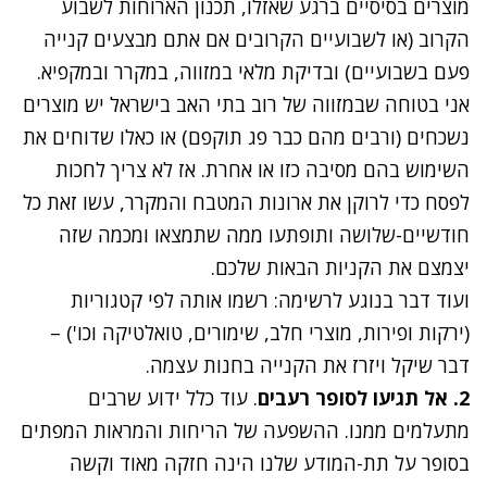
מוצרים בסיסיים ברגע שאזלו, תכנון הארוחות לשבוע
הקרוב (או לשבועיים הקרובים אם אתם מבצעים קנייה
פעם בשבועיים) ובדיקת מלאי במזווה, במקרר ובמקפיא.
אני בטוחה שבמזווה של רוב בתי האב בישראל יש מוצרים
נשכחים (ורבים מהם כבר פג תוקפם) או כאלו שדוחים את
השימוש בהם מסיבה כזו או אחרת. אז לא צריך לחכות
לפסח כדי לרוקן את ארונות המטבח והמקרר, עשו זאת כל
חודשיים-שלושה ותופתעו ממה שתמצאו ומכמה שזה
יצמצם את הקניות הבאות שלכם.
ועוד דבר בנוגע לרשימה: רשמו אותה לפי קטגוריות
(ירקות ופירות, מוצרי חלב, שימורים, טואלטיקה וכו') –
דבר שיקל ויזרז את הקנייה בחנות עצמה.
2. אל תגיעו לסופר רעבים
. עוד כלל ידוע שרבים
מתעלמים ממנו. ההשפעה של הריחות והמראות המפתים
בסופר על תת-המודע שלנו הינה חזקה מאוד וקשה