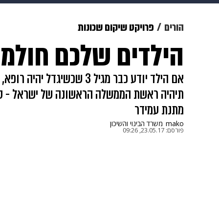
מוזיקה
תרבות
צבא וביטחון
הורים
פרויקט שיקום שכונות
הילדים שלכם חולמ
דיגיטל
גאווה
ויוה
משפט
אם הילד יודע כבר מגיל 3 שכשי
תיהיה ראשת הממשלה הראשונה של ישראל - ספר
מתנת עמידר
mako
משרד הבינוי והשיכון
פורסם:
23.05.17, 09:26