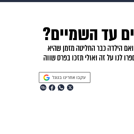
makoZ
בריאות
HIX
ספורט
כסף
הורים
עיצוב
ים עד השמיים?
תשעה חודשים
מתכונים
פרויקטים מיוחדים
גדל יהיה רופא, ואם הילדה כבר החליטה מזמן שהיא
ו לנו על זה ואולי תזכו בפרס שווה
עקבו אחרינו בגוגל