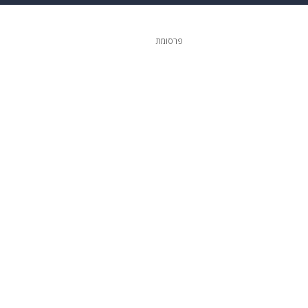
 הבית
אופנה
פרסומת