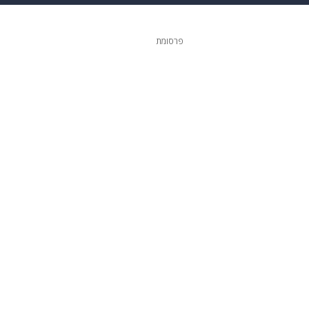
ופנה
דיגיטל
פרסומת