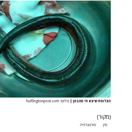
הצלופח שיצא חי מהבטן
|
צילום: huffingtonpost.com
(
מקור
)
סין
פורנוגרפיה