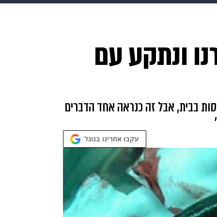
HIX
ספורט
כסף
הורים
עיצוב הבית
אופנה
די
נו ונתקע עם
תכונים
פרויקטים מיוחדים
סות בבית, אבל זה כנראה אחד הדברים
עקבו אחרינו בגוגל