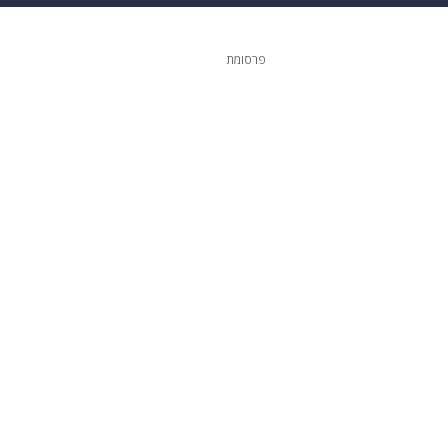
גיטל
גאווה
פרסומת