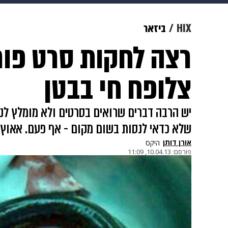
צבא וביטחון
makoZ
בריאות
HIX
ביזאר
רצה לחקות סרט פור
ויוה
משפט
תשעה חודשים
מ
צלופח חי בבטן
יש הרבה דברים שרואים בסרטים ולא מומלץ לנ
שלא כדאי לנסות בשום מקום - אף פעם. אאוץ'
אורן דותן
היקס
פורסם:
10.04.13, 11:09