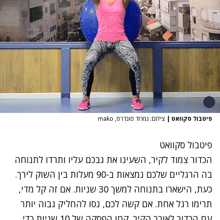
פיטבול סקוואט
|
צילום: נמרוד סונדרס, mako
פיטבול סקוואט
הכדור צמוד לקיר, השעינו את גבכם עליו ותרדו לתנוחה
בה הרגליים שלכם נמצאות ב-90 מעלות בין השוק לירך.
כעת, הישארו בתנוחה למשך 30 שניות. אם זה קל מדי,
תרימו רגל אחת. אם קשה לכם, נסו להחליק גבוה יותר
עם הכדור לאורך הקיר. קחו הפסקה של 10 שניות כדי