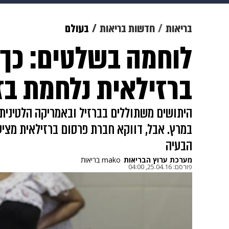
מוזיקה
תרבות
צבא וביטחון
בריאות
חדשות בריאות
בעולם
לוחמה בשלטים: כך
דיגיטל
גאווה
ויוה
משפט
ברזילאית נלחמת בז
היתושים משתוללים בברזיל ובאמריקה הלטינית,
במרץ. אבל, דווקא חברת פרסום ברזילאית מציעה
הבעיה
מערכת ערוץ הבריאות
mako בריאות
פורסם:
25.04.16, 04:00