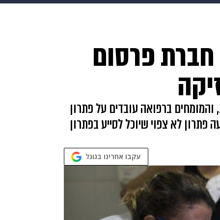
makoZ
בריאות
HIX
ספורט
כסף
הורים
עיצוב
 חברת פרסום
תשעה חודשים
מתכונים
פרויקטים מיוחדים
יקה
 והמומחים ברפואה עובדים על פתרון
 פתרון לא צפוי שיוכל לסייע בפתרון
עקבו אחרינו בגוגל