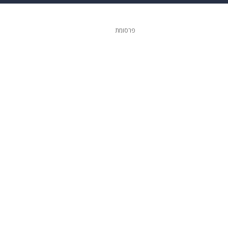
 הבית
אופנה
פרסומת