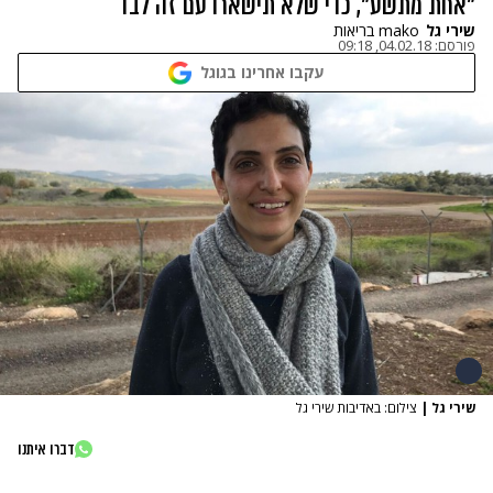
"אחת מתשע", כדי שלא תישארו עם זה לבד
שירי גל
mako בריאות
פורסם:
04.02.18, 09:18
עקבו אחרינו בגוגל
שירי גל
|
צילום: באדיבות שירי גל
דברו איתנו