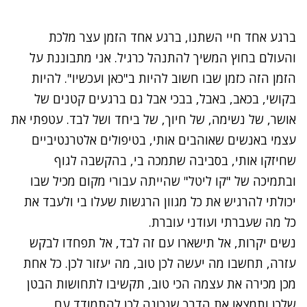
ברגע אחד חיי השתנו, ברגע אחד הזמן עצר מלכת
והעולם בחוץ המשיך להתנהל כרגיל. אני מתבוננת על
הזמן הזה כזמן שבו חשוב להיות ב"כאן ועכשיו". להיות
בקושי, בכאב, באבל, בבכי אבל גם ברגעים קטנים של
אושר, של נשימה, של חיוך, של ביחד ושל לבד. עטפתי את
עצמי באנשים שאוהבים אותי, בטיפולים אלטרנטיביים
שחיזקו אותי, בסביבה שתמכה בי, בהקשבה לגוף
ובתמיכה של "קו ליטל" שהייתה עבורי מקום מכיל שבו
יכולתי להרגיש את כל מגוון הרגשות שעלו בי ולעבד את
כל מה שעברתי ועודני עוברת.
נשים יקרות, אל תישארו עם זה לבד, אל תפחדו לבקש
עזרה, תחשבו מה יעשה לכן טוב, מה יעזור לכן. כל אחת
מכן מכירה את עצמה הכי טוב, תקשיבו לתחושות הבטן
שלכן ותמצאו את הדרך שנכונה לכן להתמודד עם