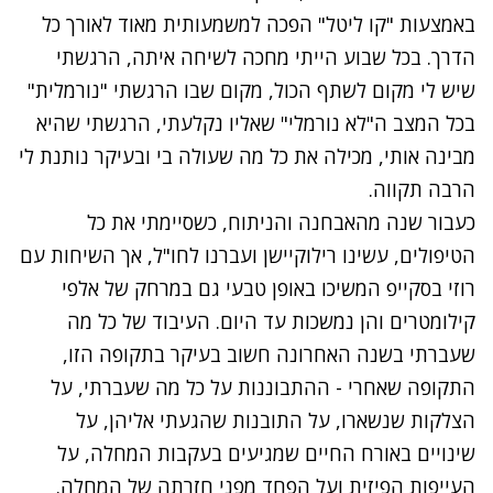
באמצעות "קו ליטל" הפכה למשמעותית מאוד לאורך כל
הדרך. בכל שבוע הייתי מחכה לשיחה איתה, הרגשתי
שיש לי מקום לשתף הכול, מקום שבו הרגשתי "נורמלית"
בכל המצב ה"לא נורמלי" שאליו נקלעתי, הרגשתי שהיא
מבינה אותי, מכילה את כל מה שעולה בי ובעיקר נותנת לי
הרבה תקווה.
כעבור שנה מהאבחנה והניתוח, כשסיימתי את כל
הטיפולים, עשינו רילוקיישן ועברנו לחו"ל, אך השיחות עם
רוזי בסקייפ המשיכו באופן טבעי גם במרחק של אלפי
קילומטרים והן נמשכות עד היום. העיבוד של כל מה
שעברתי בשנה האחרונה חשוב בעיקר בתקופה הזו,
התקופה שאחרי - ההתבוננות על כל מה שעברתי, על
הצלקות שנשארו, על התובנות שהגעתי אליהן, על
שינויים באורח החיים שמגיעים בעקבות המחלה, על
העייפות הפיזית ועל הפחד מפני חזרתה של המחלה.