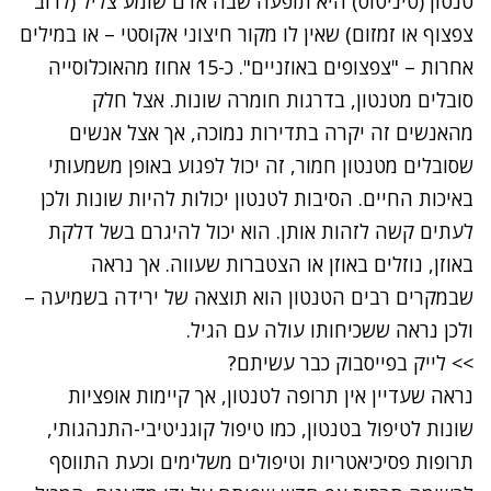
טנטון (טיניטוס) היא תופעה שבה אדם שומע צליל
(לרוב
צפצוף או זמזום) שאין לו מקור חיצוני אקוסטי – או במילים
אחרות – "צפצופים באוזניים". כ-15 אחוז מהאוכלוסייה
סובלים מטנטון, בדרגות חומרה שונות. אצל חלק
מהאנשים זה יקרה בתדירות נמוכה, אך אצל אנשים
שסובלים מטנטון חמור, זה יכול לפגוע באופן משמעותי
באיכות החיים. הסיבות לטנטון יכולות להיות שונות ולכן
לעתים קשה לזהות אותן. הוא יכול להיגרם בשל דלקת
באוזן, נוזלים באוזן או הצטברות שעווה. אך נראה
שבמקרים רבים הטנטון הוא תוצאה של ירידה בשמיעה –
ולכן נראה ששכיחותו עולה עם הגיל.
>> לייק בפייסבוק כבר עשיתם?
נראה שעדיין אין תרופה לטנטון, אך קיימות אופציות
שונות לטיפול בטנטון, כמו טיפול קוגניטיבי-התנהגותי,
תרופות פסיכיאטריות וטיפולים משלימים וכעת התווסף