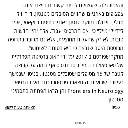
והאמיגדלה, שעשויים להיות קשורים בייצור אותם
צפצופים באוזניים שחווים הסובלים מטנטון. ד"ר וויל
סדלי, נוירולוג וחוקר טנטון באוניברסיטת ניוקאסל,
אמר
ל"דיילי מייל"
כי "אם התרסיס יעבוד, אלה יהיו חדשות
טובות. לא רק שהעלות ממוצעת, אלא גם מדובר בתרופה
מבוססת היטב שנראה כי היא בטוחה לשימוש".
מחקר שפורסם ב-2017 על ידי האוניברסיטה הפדרלית
של סאו פאולו בברזיל ניסו תרסיס אף דומה על קבוצה
קטנה של 15 מטופלים שסובלים מטנטון, בניסוי שנמשך
כעשרה שבועות. התוצאות פורסמו בכתב העת הרפואי
Frontiers in Neurology
והן הראו הפחתה בתסמיני
הטנטון.
מצאתם טעות לשון?
טנטון
פרסומת