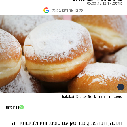
פורסם:
13.12.17, 05:00
עקבו אחרינו בגוגל
סופגניות
|
צילום: hafakot, ShutterStock
דברו איתנו
חנוכה, חג השמן, כבר כאן עם סופגניותיו ולביבותיו. זה