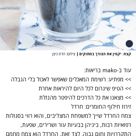
קצח. יקטין את הצורך במתוקים
|
צילום: הדס ניצן
עוד ב-
mako בריאות
:
>> מפתיע: רשימת המאכלים שאפשר לאכול בלי הגבלה
>> הטיפ שיגרום לכל היום להיראות אחרת
>> מצאנו את כל הדרכים להיפטר מהנזלת
זירוז חילוף החומרים: חרדל
צמח החרדל שייך למשפחת המצליבים, והוא רווי בסגולות
רפואיות רבות, ביניהן בבעיות עור ושרירים, שפעת,
התקררויות וחום גבוה. לצד זאת, החרדל הוא צמח מחמם