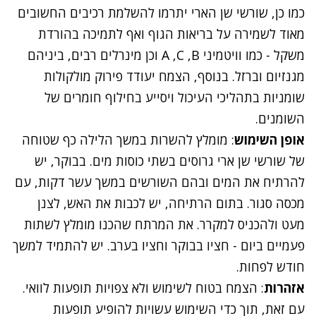
כמו כן, שורשי שן הארי יתרמו להשלמת רכיבים החשובים
מאוד לשמירה על בריאות הגוף ואף לתמיכה בהורדת
משקל - כמו וויטמיני A ,C ,B וכן מינרלים רבים, ביניהם
מגנזיום וברזל. בנוסף, הצמח יעודד פירוק מולקולות
שומניות בתהליכי העיכול ויסייע בחילוף חומרים של
השומנים.
אופן השימוש
: מומלץ להשרות במשך הלילה כף שטוחה
של שורשי שן ארי גרוסים בשתי כוסות מים. בבוקר, יש
להרתיח את המים ובהם השורשים במשך עשר דקות, עם
מכסה סגור. בתום הרתיחה, יש לכבות את האש, לצנן
מעט ולהכניס למקרר. את המרתח שהכנו מומלץ לשתות
פעמיים ביום - חציו בבוקר וחציו בערב. יש להתמיד למשך
חודש לפחות.
אזהרות
: הצמח בטוח לשימוש ולא צפויות תופעות לוואי.
עם זאת, תוך כדי השימוש עשויות להופיע תופעות