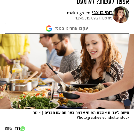
אפשר לעשות? לא מעט
רומי בן צבי
mako green
פורסם:
15.09.21, 12:45
עקבו אחרינו בגוגל
אישה ג'ינג'ית אוכלת תפוחי אדמה בארוחה עם חברים
|
צילום:
Photographee.eu, shutterstock
דברו איתנו