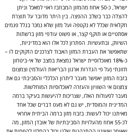
ישראל, כ-50 אחוז מהמזון המבוזבז ראוי למאכל וניתן
להצלה כבר בשלב ההפצה. בין היתר מדובר על תוצרת
חקלאית שכלל לא נקטפה ועל מזון שלא נמכר בגלל פגמים
אסתטיים או תוקף קצר, או פשוט עודפי מזון ברשתות
השיווק, ובתעשיות. הפתרון לכל אלו הוא במדיניות,
שתאפשר את העברת המזון האבוד לצרכנים הזקוקים לו –
כ-18% מאוכלוסיית ישראל נמצאת במצב של אי-ביטחון
תזונתי (על פי הגדרות ארגון הבריאות העולמי) וצמצום
בזבוז המזון יאפשר מעבר ליתרון הכלכלי והסביבתי גם את
צמצום אי השוויון והעזרה לאוכלוסיות המוחלשות.
מעבר לפעולות האלו, שצריכות להיעשות בעיקר ברמה
המדינית והמוסדית, יש גם לא מעט דברים שכל אחד
מאיתנו יכול לעשות: בזבוז מזון ברמה הביתית אחראי
לכ-55 אחוז מהעלויות הסביבתיות של אובדן המזון, מה
שאומר ששינוי ההתנהגות שלנו יכול בהחלט להפחית את