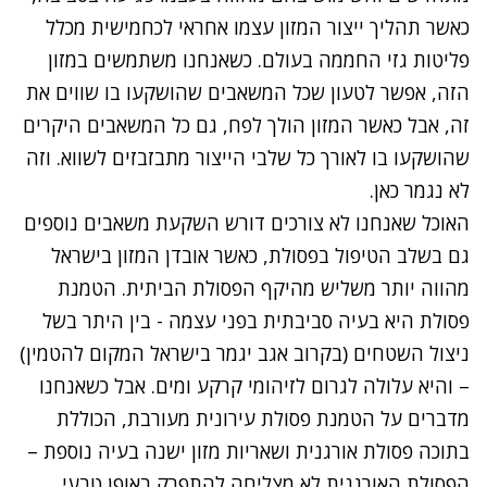
כאשר תהליך ייצור המזון עצמו אחראי לכחמישית מכלל
פליטות גזי החממה בעולם. כשאנחנו משתמשים במזון
הזה, אפשר לטעון שכל המשאבים שהושקעו בו שווים את
זה, אבל כאשר המזון הולך לפח, גם כל המשאבים היקרים
שהושקעו בו לאורך כל שלבי הייצור מתבזבזים לשווא. וזה
לא נגמר כאן.
האוכל שאנחנו לא צורכים דורש השקעת משאבים נוספים
גם בשלב הטיפול בפסולת, כאשר אובדן המזון בישראל
מהווה יותר משליש מהיקף הפסולת הביתית. הטמנת
פסולת היא בעיה סביבתית בפני עצמה - בין היתר בשל
ניצול השטחים (בקרוב אגב יגמר בישראל המקום להטמין)
– והיא עלולה לגרום לזיהומי קרקע ומים. אבל כשאנחנו
מדברים על הטמנת פסולת עירונית מעורבת, הכוללת
בתוכה פסולת אורגנית ושאריות מזון ישנה בעיה נוספת –
הפסולת האורגנית לא מצליחה להתפרק באופן טבעי