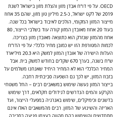
OECD. על פי
דו
"
ח
אבדן
מזון
והצלת
מזון
בישראל
לשנת
2019
של
לקט
ישראל
, כ-2.5 מיליון טון מזון, שהם 35 אחוז
מייצור המזון המקומי, הולכים לאיבוד בישראל בכל שנה.
בעוד 20 אחוז מאובדן המזון קורה עוד בשלבי הייצור, 80
אחוז מהמזון שנזרק הוא כתוצאה מאובדן מזון בצריכה.
לכמות המטורפת הזו יש כמובן מחיר כלכלי: על פי הדו"ח
העלות הישירה של אובדן המזון למשק היא 20.3 מיליארד
ש"ח בשנה, בערך 670 שקלים בחודש למשק בית. אבל
המחיר הכלכלי הוא לא המחיר היחיד שאנחנו משלמים על
בזבוז המזון, יש לכך גם השפעה סביבתית רחבה.
בייצור המזון נעשה שימוש במשאבים רבים – החל משטחי
הקרקע והמים הנדרשים לגידולים חקלאים, דרך שימוש
בדשנים וכימיקלים, שימוש באנרגיה במפעלי הייצור, ועד
האריזה והשינוע של המזון. רבים מהמשאבים האלו אינם
מתחדשים והשימוש בהם מהווה בעצמו פגיעה בסביבה,