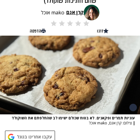
שהם חתיכות שוקולד)
קרן אגם
mako אוכל
דרגו
הדפסה
עוגיות תמרים ופקאנים. לא בטוח שכולם ישימו לב שהחלפתם את השוקולד
|
צילום: קרן אגם, mako אוכל
עקבו אחרינו בגוגל