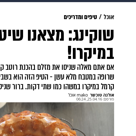
מוזיקה
תרבות
צבא וביטחון
אוכל
טיפים ומדריכים
שוקינג: מצאנו שיט
דיגיטל
גאווה
ויוה
משפט
במיקרו!
אם אתם מאלה שניסו את מזלם בהכנת רוטב ק
שרופה במטבח מלא עשן - הטיפ הזה הוא בשבי
קרמל במיקרו במשהו כמו שתי דקות. ברור שניסי
אולגה טוכשר
mako אוכל
פורסם:
25.04.16, 06:24