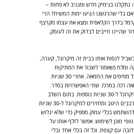
 נתקלנו בגימיק חדש ומגניב לא פחות –
 קרמל במיקרוגל, בערך ב-2 דקות. האם בלי שהרגשנו הגיעו ימות המשיח? הרי
קרמל בדרך הקלאסית ומצא את עצמו מקרצף
 שהיינו חייבים לבדוק את זה לעומק.
שביל לנסות אותו בבית זה מיקרוגל, קערה,
מתוקה ומלח (שאמור לשבור את המתיקות
ולהוסיף לטופי טוויסט מעניין). אז מה עושים? קודם כל ממיסים את החמאה. אחרי 30 שניות
אה רכה במרכז. שתי האפשרויות בסדר.
מוסיפים את שאר המרכיבים ובלי לערבב מחזירים למיקרוגל ל-30 שניות נוספות. בתום השלב
הזה מתקבלת תערובת נוזלית בצבע ענבר בהיר. מערבבים היטב ומחזירים למיקרוגל ל-30 שניות
להשתמש בכלי עמוק מספיק כדי שלא יגלוש
טופי מוכן לשימוש. אפשר לזלף אותו על
לובה עם קצפת. וכל זה בכלי אחד ובלי