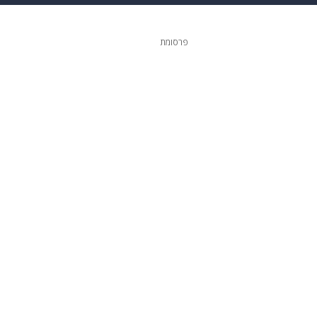
 הבית
אופנה
פרסומת