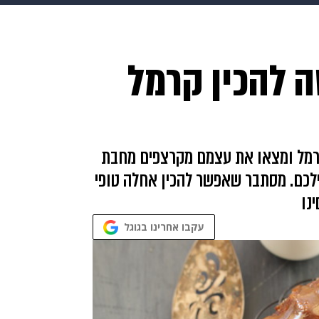
makoZ
בריאות
HIX
ספורט
כסף
הורים
עיצוב
ה להכין קרמל
תשעה חודשים
מתכונים
פרויקטים מיוחדים
רמל ומצאו את עצמם מקרצפים מחבת
לכם. מסתבר שאפשר להכין אחלה טופי
נו
עקבו אחרינו בגוגל