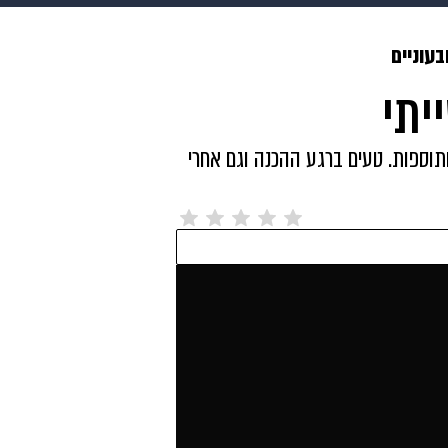
makoZ
בריאות
HIX
ספורט
כסף
הורים
עיצוב
בעוניים
יתי
תשעה חודשים
מתכונים
פרויקטים מיוחדים
ותוספות. טעים ברגע ההכנה וגם אחרי