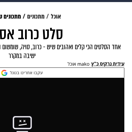
מוזיקה
תרבות
צבא וביטחון
אוכל
מתכונים
מתכונים ט
סלט כרוב אסי
דיגיטל
גאווה
ויוה
משפט
אחד הסלטים הכי קלים ואהובים שיש - כרוב, סויה, שומשום 
ישיבה במקרר
עידית נרקיס כ"ץ
mako אוכל
עקבו אחרינו בגוגל