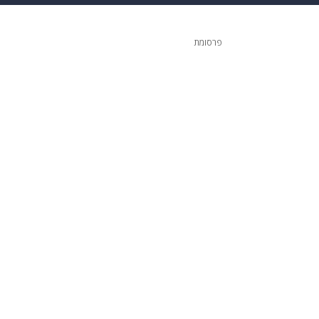
 הבית
אופנה
פרסומת