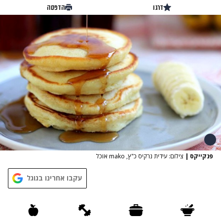
דרגו
הדפסה
פנקייקס
|
צילום: עידית נרקיס כ"ץ, mako אוכל
עקבו אחרינו בגוגל