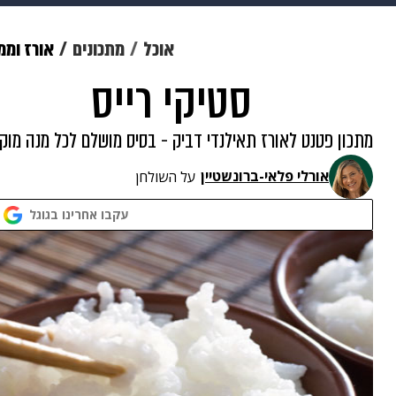
מוזיקה
תרבות
צבא וביטחון
אוכל
מתכונים
אורז וממ
סטיקי רייס
דיגיטל
גאווה
ויוה
משפט
מתכון פטנט לאורז תאילנדי דביק - בסיס מושלם לכל מנה מו
אורלי פלאי-ברונשטיין
על השולחן
עקבו אחרינו בגוגל