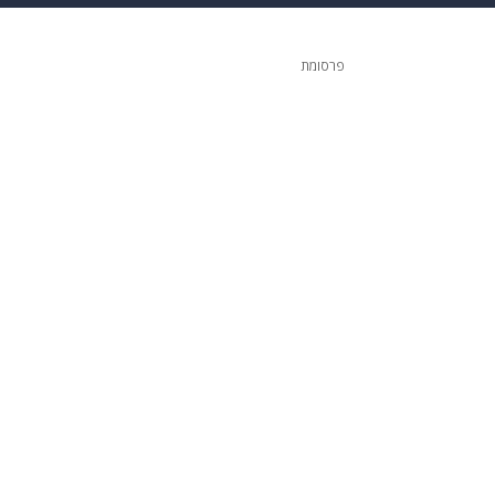
 הבית
אופנה
פרסומת