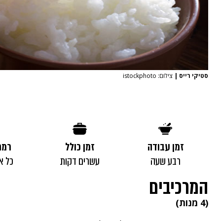
סטיקי רייס
|
צילום: istockphoto
זמן עבודה
זמן כולל
רמת
רבע שעה
עשרים דקות
כל א
המרכיבים
(4 מנות)