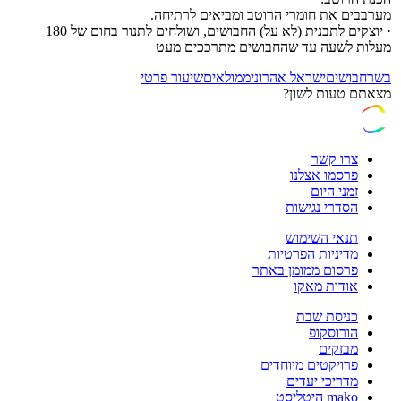
מערבבים את חומרי הרוטב ומביאים לרתיחה.
· יוצקים לתבנית (לא על) החבושים, ושולחים לתנור בחום של 180
מעלות לשעה עד שהחבושים מתרככים מעט
בשר
חבושים
ישראל אהרוני
ממולאים
שיעור פרטי
מצאתם טעות לשון?
צרו קשר
פרסמו אצלנו
זמני היום
הסדרי נגישות
תנאי השימוש
מדיניות הפרטיות
פרסום ממומן באתר
אודות מאקו
כניסת שבת
הורוסקופ
מבזקים
פרויקטים מיוחדים
מדריכי יעדים
mako היטליסט