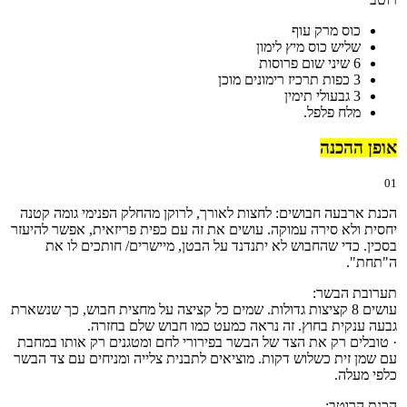
כוס מרק עוף
שליש כוס מיץ לימון
6 שיני שום פרוסות
3 כפות תרכיז רימונים מוכן
3 גבעולי תימין
מלח פלפל.
אופן ההכנה
01
הכנת ארבעה חבושים: לחצות לאורך, לרוקן מהחלק הפנימי גומה קטנה
יחסית ולא סירה עמוקה. עושים את זה עם כפית פריזאית, אפשר להיעזר
בסכין. כדי שהחבוש לא יתנדנד על הבטן, מיישרים/ חותכים לו את
ה"תחת".
תערובת הבשר:
עושים 8 קציצות גדולות. שמים כל קציצה על מחצית חבוש, כך שנשארת
גבעה ענקית בחוץ. זה נראה כמעט כמו חבוש שלם בחזרה.
· טובלים רק את הצד של הבשר בפירורי לחם ומטגנים רק אותו במחבת
עם שמן זית כשלוש דקות. מוציאים לתבנית צלייה ומניחים עם צד הבשר
כלפי מעלה.
הכנת הרוטב: