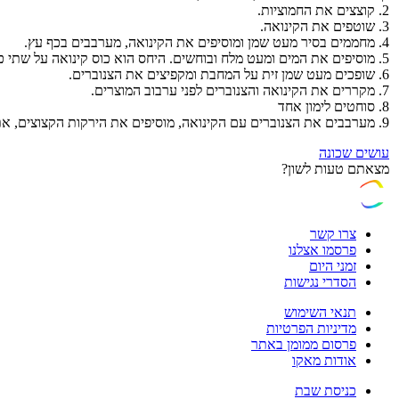
2. קוצצים את החמוציות.
3. שוטפים את הקינואה.
4. מחממים בסיר מעט שמן ומוסיפים את הקינואה, מערבבים בכף עץ.
5. מוסיפים את המים ומעט מלח ובוחשים. היחס הוא כוס קינואה על שתי כוסות מים. מבשלים כ-10 דקות.
6. שופכים מעט שמן זית על המחבת ומקפיצים את הצנוברים.
7. מקררים את הקינואה והצנוברים לפני ערבוב המוצרים.
8. סוחטים לימון אחד
9. מערבבים את הצנוברים עם הקינואה, מוסיפים את הירקות הקצוצים, את החמוציות, את מיץ הלימון והמלח - לפי הטעם ומערבבים הכל יחדיו.
עושים שכונה
מצאתם טעות לשון?
צרו קשר
פרסמו אצלנו
זמני היום
הסדרי נגישות
תנאי השימוש
מדיניות הפרטיות
פרסום ממומן באתר
אודות מאקו
כניסת שבת