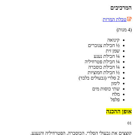
המרכיבים
טבלת המרות
(4 מנות)
קינואה
½ חבילת צנוברים
שמן זית
¼ חבילת נענע
¼ חבילת פטרוזיליה
¼ חבילת כוסברה
½ חבילת חמוציות
2 סלרי (גבעולים בלבד)
לימון
שתי כוסות מים
מלח
פלפל
אופן ההכנה
01
קוצצים את גבעולי הסלרי, הכוסברה, הפטרוזיליה והנענע.