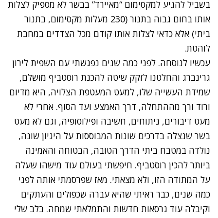
בשביל להגיע למקסימום “מאיירד” בבשר לא מספיק לצלות
אותו בחום גבוה בתנור (230 מעלות מקסימום, בתנור
ביתי) אלא כדאי לצלות אותו קודם מכל הצדדים במחבת
לוהטת.
עכשיו לנוסחה. לפני כמה שנים נפגשתי עם השפית לירון
גרינברג והחלטנו לזקק שיטה להכנת רוסטביף מושלם,
שמידת העשייה שלו, למעט המעטפת הצלויה, היא מדיום
ורוד ורך מההתחלה, דרך האמצע ועד הסוף. אחרי לא
מעט דיבורים, ניתוחים, חשיבה ופילוסופיה, וגם לא מעט
בשר שנצלה בדרכים שונות המבוססות על היגיון שונה,
נולדה במטבח ביתי הדרך הטובה, הבטוחה והאמינה
ביותר להכין רוסטביף. חיפשתי בעולם עוד מישהו שעלה
על המתודה הזו, ולא מצאתי. מאז שפרסמתי אותה לפני
כמה שנים, כבר ראיתי שהיא עברה שכפולים והעתקים
וקיבלה עוד גרסאות חדשות והתמלאתי שמחה. בלב שלי