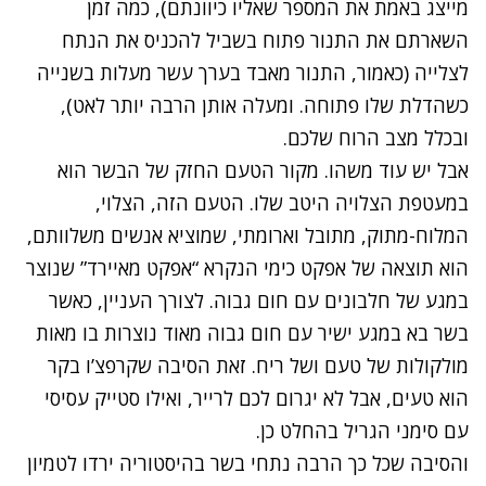
מייצג באמת את המספר שאליו כיוונתם), כמה זמן
השארתם את התנור פתוח בשביל להכניס את הנתח
לצלייה (כאמור, התנור מאבד בערך עשר מעלות בשנייה
כשהדלת שלו פתוחה. ומעלה אותן הרבה יותר לאט),
ובכלל מצב הרוח שלכם.
אבל יש עוד משהו. מקור הטעם החזק של הבשר הוא
במעטפת הצלויה היטב שלו. הטעם הזה, הצלוי,
המלוח-מתוק, מתובל וארומתי, שמוציא אנשים משלוותם,
הוא תוצאה של אפקט כימי הנקרא “אפקט מאיירד” שנוצר
במגע של חלבונים עם חום גבוה. לצורך העניין, כאשר
בשר בא במגע ישיר עם חום גבוה מאוד נוצרות בו מאות
מולקולות של טעם ושל ריח. זאת הסיבה שקרפצ’ו בקר
הוא טעים, אבל לא יגרום לכם לרייר, ואילו סטייק עסיסי
עם סימני הגריל בהחלט כן.
והסיבה שכל כך הרבה נתחי בשר בהיסטוריה ירדו לטמיון