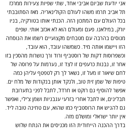
אני יודעת שביום אביבי אחד, שתי שפיות צעירות ממרכז
תל אביב תרמו משהו לעולם הקולינאריה. מאז הסתובבתי
בכל העולם עם המתכון הזה. הכנתי אותו בטורקיה, בניו
יורק, במילאנו. פעם ומעולם הוא לא אכזב אותי. שפים
מנוסים בהרבה עם מטבחים מקצועיים רשמו את הנוסחה
הזו ויישמו אותה מיד. כשמשהו עובד, הוא עובד,
וכשפרוסות דקות של רוסטביף ורוד ורך נושרות מהסכין בזו
אחר זו, נבנות כרעפים זו לצד זו, נערמות על פרוסה של
לחם שיאור זו מעל זו, נשאר לך רק לטפטף עליהן כמה
טיפות של שמן זית טוב, ולנקד אותן בנקודות של מלח ים.
אפשר להוסיף גם רוקט או חרדל, לתבל לפני בתערובת
תבלינים, או לתבל אחרי בזרעי עגבניות ושמן צ’ילי, ואפשר
גם להגיש את הרוסטביף כמו שהוא, עם טחינה טובה ליד.
אין יותר ישראלי ומושלם מזה.
בדרך ההכנה הייחודית הזו מכניסים את הנתח שלוש