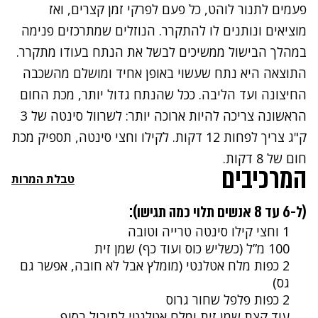
פעמים לתנור לוהט, כל פעם לפרקי זמן קצרים, ואז
מוציאים ונותנים לו להתקרר. הנוזלים שמתרכזים פנימה
במהלך הבישול ממשיכים לבשל את הנתח בעודו מתקרר.
התוצאה היא נתח שעשוי באופן אחיד ומושלם מהשכבה
החיצונה ועד הליבה. ככל שהנתח גדול יותר, מכת החום
הראשונה צריכה להיות ארוכה יותר: לשרוול סינטה של 3
ק"ג צריך לפחות 12 דקות. לקילו וחצי סינטה, תספיק מכת
חום של 8 דקות.
המרכיבים
טבלת המרות
(ל-6 עד 8 אנשים תלוי כמה תגישו):
1 וחצי קילו סינטה טרייה וטובה
100 מ”ל (כשליש כוס ועוד כף) שמן זית
2 כפות מלח אטלנטי (מומלץ אבל לא חובה, אפשר גם
גס)
2 כפות פלפל שחור גרוס
עוד קצת שמן זית ומלח אטלנטי לתיבול בסוף