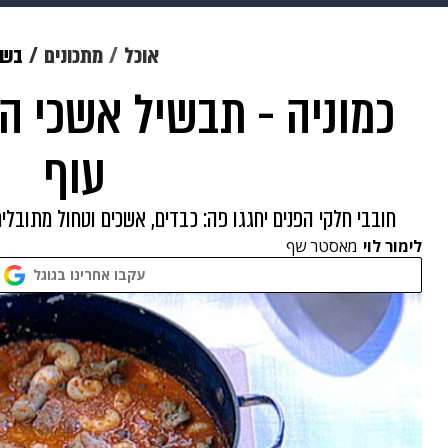
מוזיקה
תרבות
צבא וביטחון
אוכל
מתכונים
בשר
כמוניה - תבשיל אשכי הוד
דיגיטל
גאווה
ויוה
משפט
עוף
חובבי חלקי הפנים יחגגו פה: כבדים, אשכים וטחול מתובלים
לימור לוי
מאסטר שף
עקבו אחרינו בגוגל