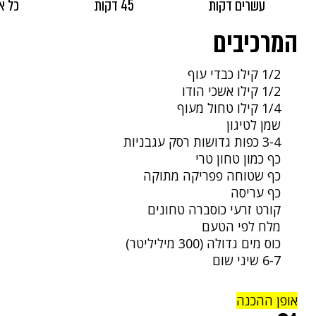
עשרים דקות
45 דקות
כל א
המרכיבים
1/2 קילו כבדי עוף
1/2 קילו אשכי הודו
1/4 קילו טחול מעוף
שמן לטיגון
3-4 כפות גדושות רסק עגבניות
כף כמון טחון טרי
כף שטוחה פפריקה מתוקה
כף עריסה
קורט זרעי כוסברה טחונים
מלח לפי הטעם
כוס מים גדולה (300 מיליליטר)
6-7 שיני שום
אופן ההכנה