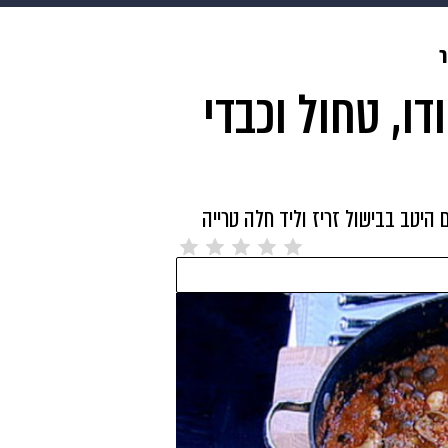
makoZ
בריאות
HIX
ספורט
כסף
הורים
עיצוב
ו, טחול וכבדי
תשעה חודשים
מתכונים
פרויקטים מיוחדים
 היטב בבישול זריז וליד חלה טרייה