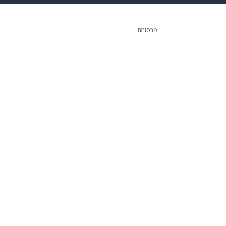
 הבית
אופנה
פרסומת