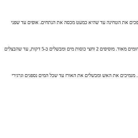
שופכים את הטחינה עד שהיא כמעט מכסה את הנתחים. אופים עד שפני
במקביל מכינים את האורז החום: חוצים את הבצלים לאורכם ופורסים לפרוסות. מחממים את שמן הזית במחבת גדולה ומטגנים את הבצלים עד שהם שחומים מאוד. מוסיפים 2 וחצי כוסות מים ומבשלים כ-5 דקות, עד שהבצלים
פלפל שחור ומביאים לרתיחה. מנמיכים את האש ומבשלים את האורז עד שכל המים נספגים וגרגירי