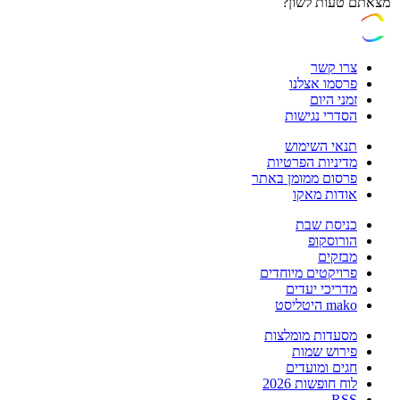
מצאתם טעות לשון?
צרו קשר
פרסמו אצלנו
זמני היום
הסדרי נגישות
תנאי השימוש
מדיניות הפרטיות
פרסום ממומן באתר
אודות מאקו
כניסת שבת
הורוסקופ
מבזקים
פרויקטים מיוחדים
מדריכי יעדים
mako היטליסט
מסעדות מומלצות
פירוש שמות
חגים ומועדים
לוח חופשות 2026
RSS