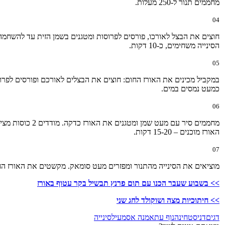
מחממים תנור ל-250 מעלות.
04
חוצים את הבצל לאורכו, פורסים לפרוסות ומטגנים בשמן הזית עד להשחמ
הסינייה משחימים, כ-10 דקות.
05
כמעט נמסים במים.
06
מחממים סיר עם 
האורז מוכנים – 15-20 דקות.
07
מוציאים את הסינייה מהתנור ומפזרים מעט סומאק. מקשטים את האורז הח
>> בשבוע שעבר הכנו עם תום פרנץ תבשיל בקר עטוף באורז
>> חיתוכיות מצה ושוקולד לחג שני
דגים
דניס
טחינה
נוף עתאמנה אסמעיל
סינייה