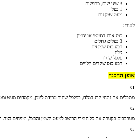
3 שיני שום, כתושות
1 בצל
מעט שמן זית
לאורז:
כוס אורז בסמטי או יסמין
3 בצלים גדולים
רבע כוס שמן זית
מלח
פלפל שחור
רבע כוס שקדים קלויים
אופן ההכנה
01
מתבלים את נתחי הדג במלח, בפלפל שחור וגרידת לימון, מקמחים מעט ומטגנים משני הצדדים כ-5 עד 7 דקות. מוציאים ומניחים על 
02
מערבבים בקערה את כל חומרי הרוטב למעט השמן והבצל, ומניחים בצד. ה
03