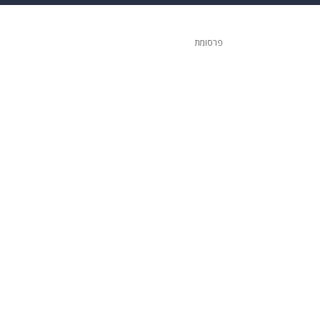
 הבית
אופנה
פרסומת