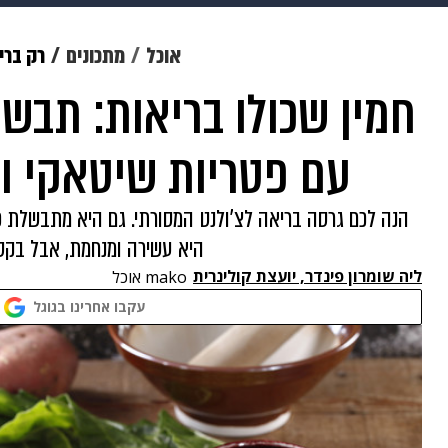
מוזיקה
תרבות
צבא וביטחון
אוכל
מתכונים
רק ברי
חמין שכולו בריאות: תבשי
דיגיטל
גאווה
ויוה
משפט
עם פטריות שיטאקי ו
הנה לכם גרסה בריאה לצ'ולנט המסורתי. גם היא מתבשלת כ
היא עשירה ומנחמת, אבל בקט
ליה שומרון פינדר, יועצת קולינרית
mako אוכל
עקבו אחרינו בגוגל