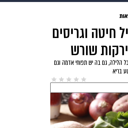
makoZ
בריאות
HIX
ספורט
כסף
הורים
עיצוב
אות
ל חיטה וגריסים
תשעה חודשים
מתכונים
פרויקטים מיוחדים
ירקות שורש
ל הלילה, גם בה יש תפוחי אדמה וגם
ע בריא