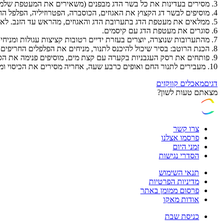
3. מסירים בעדינות את כל בשר הדג מבפנים (משאירים את המעטפת שלמה) וקוצצים את בשר הדג דק בעזרת סכין חדה.
4. מוסיפים לבשר דג הקצוץ את האגוזים, הכוסברה, הפטרוזיליה, הפלפל החריף והתבלינים.
5. ממלאים את מעטפת הדג בתערובת הדג והאגוזים, מהראש עד הזנב. לא משתמשים בכל התערובת שכן חלקה יהפוך לקציצות.
6. סוגרים את מעטפת הדג עם קיסמים.
7. מהתערובות שנוצרה, יוצרים בעזרת ידיים רטובות קציצות עגולות ומניחים אותן במקרר עד שיכנסו לסיר.
8. הכנת הרוטב: בסיר שיכול להיכנס לתנור, מניחים את הפלפלים החריפים, הגמבות, עלי הדפנה, הפלפל האנגלי ועשבי התיבול, מעליהם מניחים את הדג וסביבו מסדרים את הקציצות.
9. פותחים את רסק העגבניות בקערה עם קצת מים, מוסיפים פנימה את הסוכר, הפפריקה והכורכום ויוצקים מעל הירקות שבסיר.
10. מעבירים לתנור החם ואופים כרבע שעה, אחריה מסירים את הכיסוי ומבשלים חצי שעה נוספת, מכבים את התנור ומשאירים את הסיר בתנור החם רבע שעה נוספת להשחמה
דגים
מאכלים קווקזים
מצאתם טעות לשון?
צרו קשר
פרסמו אצלנו
זמני היום
הסדרי נגישות
תנאי השימוש
מדיניות הפרטיות
פרסום ממומן באתר
אודות מאקו
כניסת שבת