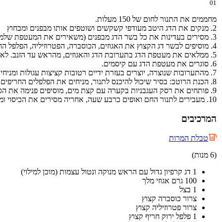
01
מחממים את התנור לחום של 150 מעלות.
2. מנקים את הדג היטב מעודפי קשקשים ושוטפים אותו מבפנים ומבחוץ
3. מסירים בעדינות את כל בשר הדג מבפנים (משאירים את המעטפת שלמה) וקוצצים את בשר הדג דק בעזרת סכין חדה.
4. מוסיפים לבשר דג הקצוץ את האגוזים, הכוסברה, הפטרוזיליה, הפלפל החריף והתבלינים.
5. ממלאים את מעטפת הדג בתערובת הדג והאגוזים, מהראש עד הזנב. לא משתמשים בכל התערובת שכן חלקה יהפוך לקציצות.
6. סוגרים את מעטפת הדג עם קיסמים.
7. מהתערובות שנוצרה, יוצרים בעזרת ידיים רטובות קציצות עגולות ומניחים אותן במקרר עד שיכנסו לסיר.
8. הכנת הרוטב: בסיר שיכול להיכנס לתנור, מניחים את הפלפלים החריפים, הגמבות, עלי הדפנה, הפלפל האנגלי ועשבי התיבול, מעליהם מניחים את הדג וסביבו מסדרים את הקציצות.
9. פותחים את רסק העגבניות בקערה עם קצת מים, מוסיפים פנימה את הסוכר, הפפריקה והכורכום ויוצקים מעל הירקות שבסיר.
10. מעבירים לתנור החם ואופים כרבע שעה, אחריה מסירים את הכיסוי ומבשלים חצי שעה נוספת, מכבים את התנור ומשאירים את הסיר בתנור החם רבע שעה נוספת להשחמה
המרכיבים
טבלת המרות
(6 מנות)
1 דג קרפיון גדול עם הראש מנוקה ונטול עצמות (מוכן למילוי)
100 גרם אגוזי מלך
1 בצל
צרור כוסברה קצוץ
צרור פטרוזיליה קצוץ
1 פלפל ירוק חריף קצוץ