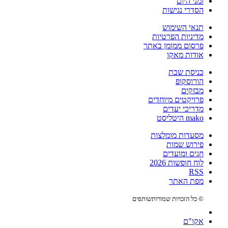
זמני היום
הסדרי נגישות
תנאי השימוש
מדיניות הפרטיות
פרסום ממומן באתר
אודות מאקו
כניסת שבת
הורוסקופ
מבזקים
פרויקטים מיוחדים
מדריכי יעדים
mako היטליסט
מסעדות מומלצות
פירוש שמות
חגים ומועדים
לוח חופשות 2026
RSS
מפת האתר
© כל הזכויות שמורות
שותפים
אקו"ם