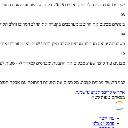
שופכים את הבלילה לתבנית ואופים 20-25 דקות, עד שהעוגה מזהיבה ונפרדת משולי התבנית.
08
בינתיים מכינים את הרוטב: מערבבים בקערה את החלב המרוכז וחלב הקוקו
09
כשהעוגה יוצאת מהתנור מניחים לה להצטנן כרבע שעה, ואז מחוררים אותה 
10
מצננים עוד כחצי שעה, מכסים את התבנית ומכניסים למקרר ל-4 שעות לפחות, כדי לתת לטעמים להיספג. מומלץ להכין את העוגה יום מראש – למחרת היא אפילו יותר טעימה.
11
לפני ההגשה מכינים קצפת: מקציפים את השמנת המתוקה עם אבקת הסוכר, מ
אייריש קרים
מתכון
עוגה
שמנת
מצאתם טעות לשון?
צרו קשר
פרסמו אצלנו