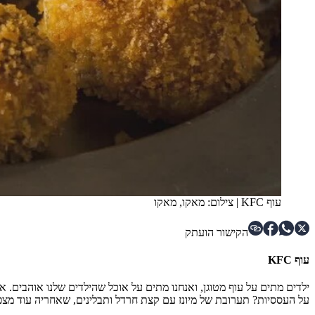
עוף KFC
|
צילום: מאקו, מאקו
הקישור הועתק
עוף KFC
על העססיות? תערובת של מיונז עם קצת חרדל ותבלינים, שאחריה עוד מצפי