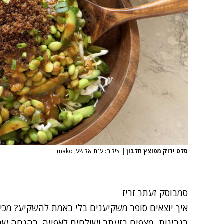
סלט ירוק מפוצץ חלבון
|
צילום: ענת אלישע, mako
סמבוסק זעתר זריז
בגבינות, מצפים בזעתר ושולחים לאפייה. בהנחה ש