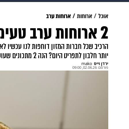
מוזיקה
תרבות
צבא וביטחון
אוכל
ארוחות
ארוחות ערב
2 ארוחות ערב טעימות ומלאות חלבון
דיגיטל
גאווה
ויוה
משפט
הרכיב שכל חברות המזון דוחפות לנו עכשיו ל
יותר חלבון לתפריט היום? הנה 2 מתכונים שעושים לו כבוד – כל אחד בדרכו
ירדן וייס
mako
פורסם:
02.06.26, 09:00