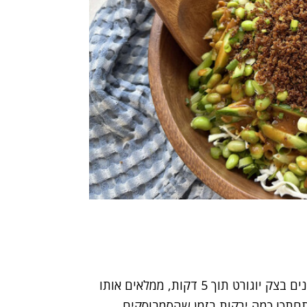
איך יוצאים סופר משקיענים בלי באמת להשקיע? מכינים בצק יוגורט תוך 5 דקות, ממלאים אותו
תחתכו כמה ירקות בזמן שהסמבוסקים