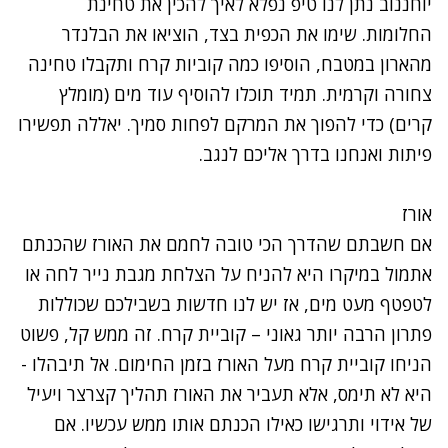
יוחננוב נתן לנו
טיפ נפלא לאיך להכין את טחינת
החלומות.
שימו את הכפית בצד, הוציאו את הבלנדר
מהארון במטבח, הוסיפו כמה קוביות קרח ותקבלו טחינה
צחורה וקרמית. תמיד תוכלו להוסיף עוד מים (מומלץ
קרים) כדי להפוך את המרקם לפחות סמיך. יאללה תפשירו
פיתות ואנחנו בדרך אליכם לנגב.
אורז
אם חשבתם שהדרך הכי טובה לחמם את האורז שהכנתם
אתמול במיקרו היא להניח על הצלחת מגבת נייר לחה או
לטפטף מעט מים, אז יש לנו חדשות בשבילכם
שכוללות
פתרון הרבה יותר גאוני – קוביית קרח
. זה ממש קל, פשוט
הניחו קוביית קרח מעל האורז בזמן החימום. אל תיבהלו -
היא לא תימס, אלא תעביר את האורז תהליך קצרצר ויעיל
של אידוי ותרגישו כאילו הכנתם אותו ממש עכשיו. אם