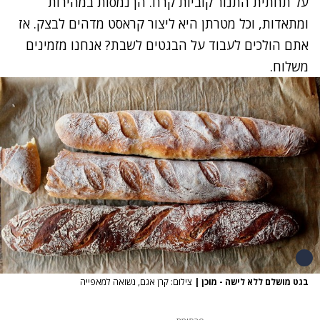
על תחתית התנור קוביות קרח.
הן נמסות במהירות
ומתאדות, וכל מטרתן היא ליצור קראסט מדהים לבצק. אז
אתם הולכים לעבוד על הבגטים לשבת? אנחנו מזמינים
משלוח.
בגט מושלם ללא לישה - מוכן
|
צילום: קרן אגם, נשואה למאפייה