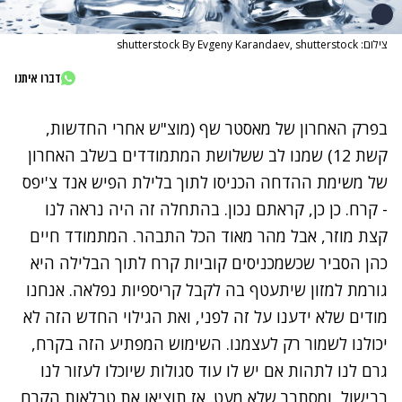
צילום: shutterstock By Evgeny Karandaev, shutterstock
דברו איתנו
בפרק האחרון של מאסטר שף (מוצ"ש אחרי החדשות,
קשת 12) שמנו לב ששלושת המתמודדים בשלב האחרון
של משימת ההדחה הכניסו לתוך בלילת הפיש אנד צ'יפס
- קרח. כן כן, קראתם נכון. בהתחלה זה היה נראה לנו
קצת מוזר, אבל מהר מאוד הכל התבהר. המתמודד חיים
כהן הסביר שכשמכניסים קוביות קרח לתוך הבלילה היא
גורמת למזון שיתעטף בה לקבל קריספיות נפלאה. אנחנו
מודים שלא ידענו על זה לפני, ואת הגילוי החדש הזה לא
יכולנו לשמור רק לעצמנו. השימוש המפתיע הזה בקרח,
גרם לנו לתהות אם יש לו עוד סגולות שיוכלו לעזור לנו
בבישול, ומסתבר שלא מעט. אז תוציאו את טבלאות הקרח