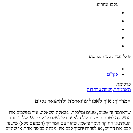
עקבו אחרינו:
© כל הזכויות שמורות
שותפים
אקו"ם
פרסומת
מאסטר שף
עונה 4
כתבות
המדריך: איך לאכול שווארמה ולהישאר נקיים
שווארמה זה טעים, טעים ומלכלך. ונשאלת השאלה: איך משלבים את
התשוקה לטעם המשכר של הלאפה בלי לשלם לניקוי יבש? שלחנו את
העיתונאי החוקר תומר פישמן, שחזר עם המדריך (הכמעט מלא) שישנה
לכם את החיים, או לפחות יחסוך לכם איזו מכונת כביסה אחת או שתיים