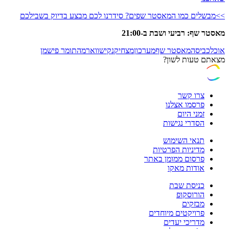
>>מבשלים כמו המאסטר שפים? סידרנו לכם מבצע בדיוק בשבילכם
מאסטר שף: רביעי ושבת ב-21:00
אוכל
כביסה
מאסטר שף
מערכון
מצחיק
נקי
שווארמה
תומר פישמן
מצאתם טעות לשון?
צרו קשר
פרסמו אצלנו
זמני היום
הסדרי נגישות
תנאי השימוש
מדיניות הפרטיות
פרסום ממומן באתר
אודות מאקו
כניסת שבת
הורוסקופ
מבזקים
פרויקטים מיוחדים
מדריכי יעדים