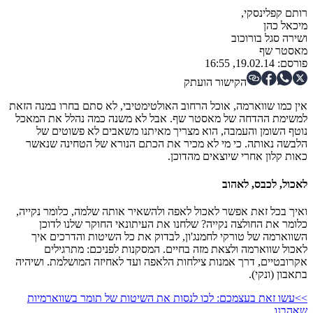
רותם קפלינסקי
,
מיכאל כהן
ו
שירה סגל בורוכוב
מאסטר שף
פורסם:
19.02.14, 16:55
הקישור הועתק
אין כמו שווארמה, אוכל הרחוב האולטימטיבי, לא סתם בחרו במנה הזאת
למשימת ההדחה של מאסטר שף. אבל לא משנה כמה נהלל את המאכל
נוטף השומן והעמבה, הוא מצריך מאיתנו משאבים לא פשוטים של
הלבשה נאותה. כי מי לא מכיר את הכתם הנורא של הטחינה שנאשר
כאות קלון אחרי שיוצאים מהדוכן.
לאכול, לכבס, לאהוב
ואיך בכל זאת אפשר לאכול לאפה ולהשאיר אותה שלמה, כלומר נקייה,
כלומר את החולצה נקייה? שלחנו את העיתונאי החוקר שלנו לדוכן
השווארמה של טורקי לחמנג'ון, לבדוק את כל השיטות והדרכים איך
לאכול שווארמה ולצאת מזה בחיים. המסקנות לפניכם: מתרגילים
אקרובטיים, דרך אמנות צילחות הלאפה ועד לאחיזה המושלמת. ושיהיה
בתאבון (ונקי).
>>עשו זאת בעצמכם: לכו לנסות את השיטות של תומר בשווארמיות
שאהבנו