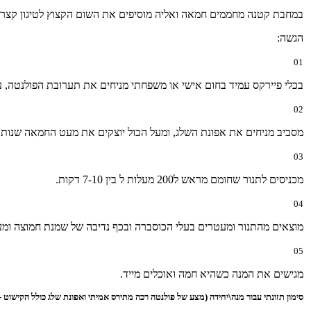
במחבת קטנה מחממים חמאה ואליה מוסיפים את השום הקצוץ לטיגון קצר עד
הגשה:
01
בכלי פיירקס עמיד בחום אישי או משפחתי מניחים את תערובת הפולנטה, 
02
מסביב מניחים את אפונת השלג, ומעל הכול יוצקים את מעט החמאה שנות
03
מכניסים לתנור שחומם מראש ל200 מעלות ל בין 7-10 דקות.
04
מוצאים מהתנור ומעטרים בעלי הכוסברה ובכף נדיבה של שמנת חמוצה ומע
05
מגישים את המנה כשהיא חמה ואוכלים מייד.
סימון תזונתי עבור
מנה\יחידה
(מצע של פולנטה רכה מתירס אמיתי ואפונת שלג כולל הקישוט - עלי