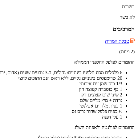
כשרות
לא כשר
המרכיבים
טבלת המרות
(2 מנות)
החומרים לפלפל החלפניו הממולא
6 פלפלים מסוג חלפניו בינוניים/ גדולים, ב-3 צבעים שונים (אדום, ירוק, צהוב – 2 מכל צבע)
20 שרימפסים בינוניים נקיים, ללא ראש וזנב חתוכים לחצי
1/3 כוס שמן זית איכותי
1 כף כוסברה קצוצה דק
2 שיני שום קצוצים דק
גרדה + מיץ מליים שלם
1 כפית מלח ים אטלנטי
½ כפית פלפל שחור גרוס גס
1 עלי דפנה
החומרים לפולנטה ולאפונת השלג
גרעיני תירס מגולחים מ5-6 קלחים (תלוי בגודל)