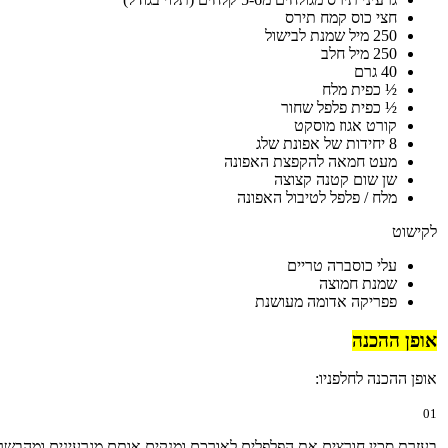
חצי כוס קמח תירס
250 מיל שמנת לבישול
250 מיל חלב
40 גרם
½ כפית מלח
½ כפית פלפל שחור
קורט אגוז מוסקט
8 יחידות של אפונת שלג
מעט חמאה להקפצת האפונה
שן שום קטנה קצוצה
מלח / פלפל לטיבול האפונה
לקישוט
עלי כוסברה טריים
שמנת חמוצה
פפריקה אדומה מעושנת
אופן ההכנה
אופן ההכנה לחלפניו:
01
בעזרת סכין חורצים את הפלפלים לאורכם ומנקים אותם מגרעינים ומהבשר 