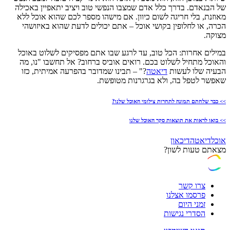
של הבנאדם. בדרך כלל אדם שמצבו הנפשי טוב ויציב יתאפיין באכילה
מאוזנת, בלי חריגה לשום כיוון. אם מישהו מספר לכם שהוא אוכל ללא
הכרה, או לחלופין בקושי אוכל – אתם יכולים לדעת שהוא באיזושהי
מצוקה.
במילים אחרות: הכל טוב, עד לרגע שבו אתם מפסיקים לשלוט באוכל
והאוכל מתחיל לשלוט בכם. רואים אוביס ברחוב? אל תחשבו "נו, מה
הבעיה שלו לעשות
דיאטה
?" – תבינו שמדובר בהפרעה אמיתית, כזו
שאפשר לטפל בה, ולא בגרגרנות מטופשת.
>> כבר שלחתם תמונה לתחרות צילומי האוכל שלנו?
>> בואו לראות את תוצאות סקר האוכל שלנו
אוכל
דיאטה
דיכאון
מצאתם טעות לשון?
צרו קשר
פרסמו אצלנו
זמני היום
הסדרי נגישות