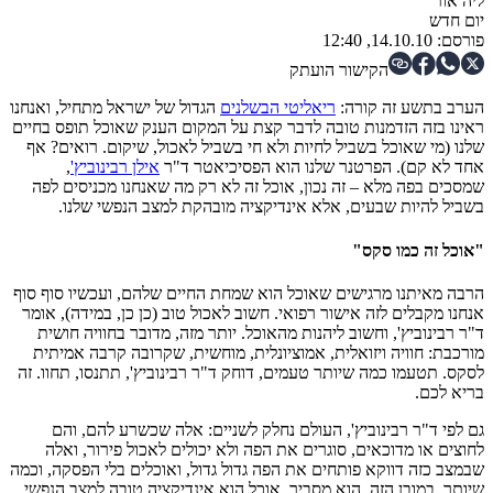
ליה אור
יום חדש
פורסם:
14.10.10, 12:40
הקישור הועתק
הערב בתשע זה קורה:
ריאליטי הבשלנים
הגדול של ישראל מתחיל, ואנחנו
ראינו בזה הזדמנות טובה לדבר קצת על המקום הענק שאוכל תופס בחיים
שלנו (מי שאוכל בשביל לחיות ולא חי בשביל לאכול, שיקום. רואים? אף
אחד לא קם). הפרטנר שלנו הוא הפסיכיאטר ד"ר
אילן רבינוביץ'
,
שמסכים בפה מלא – זה נכון, אוכל זה לא רק מה שאנחנו מכניסים לפה
בשביל להיות שבעים, אלא אינדיקציה מובהקת למצב הנפשי שלנו.
"אוכל זה כמו סקס"
הרבה מאיתנו מרגישים שאוכל הוא שמחת החיים שלהם, ועכשיו סוף סוף
אנחנו מקבלים לזה אישור רפואי. חשוב לאכול טוב (כן כן, במידה), אומר
ד"ר רבינוביץ', וחשוב ליהנות מהאוכל. יותר מזה, מדובר בחוויה חושית
מורכבת: חוויה ויזואלית, אמוציונלית, מוחשית, שקרובה קרבה אמיתית
לסקס. תטעמו כמה שיותר טעמים, דוחק ד"ר רבינוביץ', תתנסו, תחוו. זה
בריא לכם.
גם לפי ד"ר רבינוביץ', העולם נחלק לשניים: אלה שכשרע להם, והם
לחוצים או מדוכאים, סוגרים את הפה ולא יכולים לאכול פירור, ואלה
שבמצב כזה דווקא פותחים את הפה גדול גדול, ואוכלים בלי הפסקה, וכמה
שיותר. במובן הזה, הוא מסביר, אוכל הוא אינדיקציה טובה למצב הנפשי